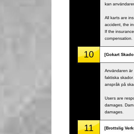
kan användaren
All karts are i
accident, the i
If the insuranc
compensation.
10
[Gokart Skado
Användaren är a
faktiska skador
anspråk på ska
Users are respo
damages. Damage
damages.
11
[Brottslig Ver