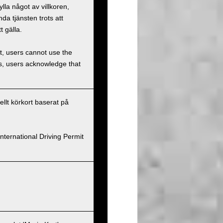
la något av villkoren,
a tjänsten trots att
t gälla.
et, users cannot use the
ons, users acknowledge that
nellt körkort baserat på
nternational Driving Permit