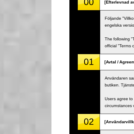
00
[Efterlevnad a
Följande "Villk
engelska versio
The following "
official "Terms
01
[Avtal / Agree
Användaren samt
butiken. Tjänst
Users agree to 
circumstances w
02
[Användarvillk