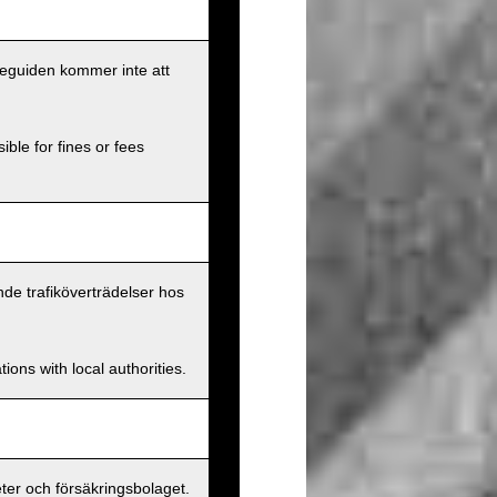
eseguiden kommer inte att
ible for fines or fees
nde trafiköverträdelser hos
ions with local authorities.
er och försäkringsbolaget.