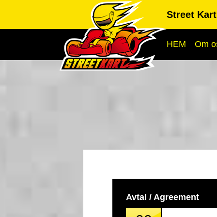
Street Kar
HEM
Om o
Avtal / Agreement