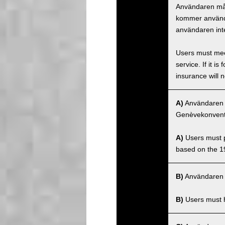
Användaren måst
kommer använda
användaren inte
Users must meet
service. If it 
insurance will n
A)
Användaren må
Genèvekonventi
A)
Users must po
based on the 1
B)
Användaren m
B)
Users must ha