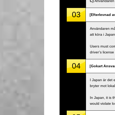
C)
Användaren må
03
[Efterlevnad a
Användaren måste
att köra i Japa
Users must comp
driver's license
04
[Gokart Ansvar
I Japan är det 
bryter mot lokal
In Japan, it is 
would violate loc