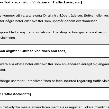
v Trafiklagar, etc. / Violation of Traffic Laws, etc.]
 kommer att vara ansvarig för alla trafiköverträdelser. Butiken eller r
 för några böter eller avgifter som uppstår genom överträdelsen.
ponsible for any traffic violations. The shop or tour guide is not respons
violations.
och avgifter / Unresolved fines and fees]
itera alla olösta böter eller avgifter som användaren ådragit sig angåe
ter.
arge users for unresolved fines or fees incurred regarding traffic violat
/ Traffic Accidents]
en trafikolycka måste användaren meddela reseguiden, lokala myndighet