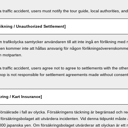
a traffic accident, users must notify the tour guide, local authorities, 
ikning / Unauthorized Settlement]
n trafikolycka samtycker användaren till att inte ingå en förlikning med
ken kommer inte att hållas ansvarig för någon förlikningsöverenskomm
h motparten.
a traffic accident, users agree not to agree to settlements with the othe
hop is not responsible for settlement agreements made without consen
ring / Kart Insurance]
 försäkrade i fall av olycka. Försäkringens täckning är begränsad och r
försäkringsbolaget att utvärdera incidenten. Vid denna tidpunkt måste
 000 japanska yen. Om försäkringsbolaget utvärderar att olyckan är ett r