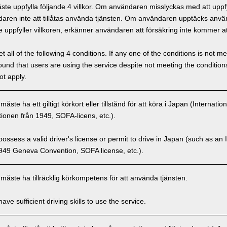
e uppfylla följande 4 villkor. Om användaren misslyckas med att uppfyl
ren inte att tillåtas använda tjänsten. Om användaren upptäcks använd
 uppfyller villkoren, erkänner användaren att försäkring inte kommer at
 all of the following 4 conditions. If any one of the conditions is not m
is found that users are using the service despite not meeting the conditi
ot apply.
ste ha ett giltigt körkort eller tillstånd för att köra i Japan (Internatio
onen från 1949, SOFA-licens, etc.).
ssess a valid driver's license or permit to drive in Japan (such as an I
949 Geneva Convention, SOFA license, etc.).
åste ha tillräcklig körkompetens för att använda tjänsten.
ve sufficient driving skills to use the service.