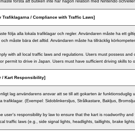
ste förstå att butiken inte har någon relation med Nintendo och/eller 
v Trafiklagarna / Compliance with Traffic Laws]
 följa alla lokala trafiklagar och regler. Användaren måste ha ett giltigt 
n och måste bära det alltid. Användaren måste ha tillräcklig körkompeten
ly with all local traffic laws and regulations. Users must possess and ca
 or permit to drive in Japan. Users must have sufficient driving skills to 
 / Kart Responsibility]
enligt lag användarens ansvar att se till att gokarten är funktionsduglig
a trafiklagar. (Exempel: Sidoblinkersljus, Strålkastare, Bakljus, Bromslj
the user's responsibility by law to ensure that the kart is roadworthy and
al traffic laws (e.g., side signal lights, headlights, taillights, brake light