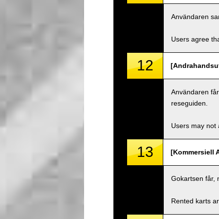
Användaren samty
Users agree tha
12
[Andrahandsut
Användaren får i
reseguiden.
Users may not a
13
[Kommersiell 
Gokartsen får, 
Rented karts ar