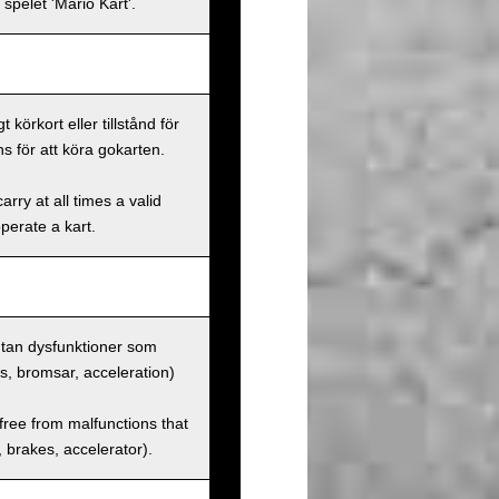
spelet 'Mario Kart'.
körkort eller tillstånd för
s för att köra gokarten.
rry at all times a valid
operate a kart.
 utan dysfunktioner som
us, bromsar, acceleration)
 free from malfunctions that
s, brakes, accelerator).