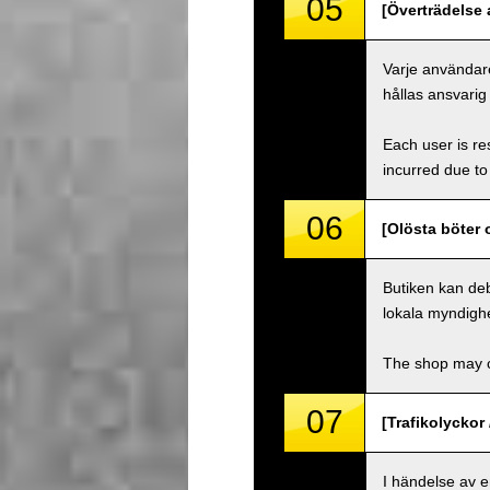
05
[Överträdelse a
Varje användare
hållas ansvarig
Each user is res
incurred due to 
06
[Olösta böter 
Butiken kan deb
lokala myndighe
The shop may ch
07
[Trafikolyckor 
I händelse av 