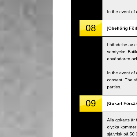
In the event of 
08
[Obehörig Förl
I händelse av e
samtycke. Buti
användaren oc
In the event of 
consent. The s
parties.
09
[Gokart Försäk
Alla gokarts är
olycka kommer 
självrisk på 50