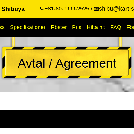
shibu@kart.s
t Shibuya
📞+81-80-9999-2525
📧
ss
Specifikationer
Röster
Pris
Hitta hit
FAQ
Fö
Avtal / Agreement