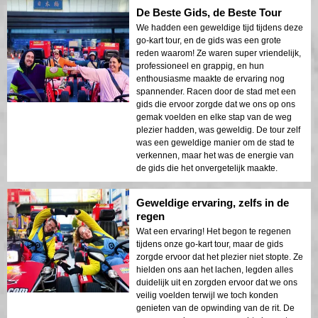
De Beste Gids, de Beste Tour
We hadden een geweldige tijd tijdens deze
go-kart tour, en de gids was een grote
reden waarom! Ze waren super vriendelijk,
professioneel en grappig, en hun
enthousiasme maakte de ervaring nog
spannender. Racen door de stad met een
gids die ervoor zorgde dat we ons op ons
gemak voelden en elke stap van de weg
plezier hadden, was geweldig. De tour zelf
was een geweldige manier om de stad te
verkennen, maar het was de energie van
de gids die het onvergetelijk maakte.
Geweldige ervaring, zelfs in de
regen
Wat een ervaring! Het begon te regenen
tijdens onze go-kart tour, maar de gids
zorgde ervoor dat het plezier niet stopte. Ze
hielden ons aan het lachen, legden alles
duidelijk uit en zorgden ervoor dat we ons
veilig voelden terwijl we toch konden
genieten van de opwinding van de rit. De