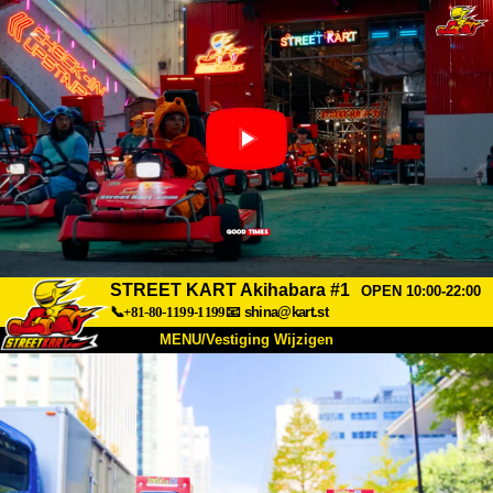
STREET KART Akihabara #1
OPEN 10:00-22:00
📞+81-80-1199-1199
📧
shina@kart.st
MENU/Vestiging Wijzigen
TOP
Over Ons
Specificaties
Prijs
Bereikbaarheid
Reviews
Veelgestelde Vragen