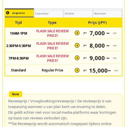
Augustus
September
Oktober
November
Tijd
Type
Prijs (JPY)
FLASH SALE REVIEW
7,000 ~
10AM-1PM
JPY
/pax
¥
PRICE!
FLASH SALE REVIEW
8,000 ~
2:30PM-5:30PM
JPY
/pax
¥
PRICE!
FLASH SALE REVIEW
9,000 ~
7PM-8:30PM
JPY
/pax
¥
PRICE!
15,000~
Standard
Regular Price
JPY
/pax
¥
Reviewprijs / Vroegboekingsreviewprijs / De reviewprijs is van
toepassing wanneer u van plan bent uw ervaring te delen.
Dit geldt echter niet voor social media-platforms waar kortingen
op basis van reviews verboden zijn.
**De Reviewprijs wordt automatisch toegepast tijdens online