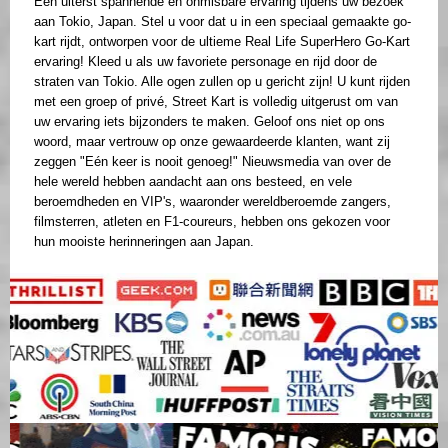
Een uiterst spannende en onmisbare ervaring tijdens uw bezoek
aan Tokio, Japan. Stel u voor dat u in een speciaal gemaakte go-
kart rijdt, ontworpen voor de ultieme Real Life SuperHero Go-Kart
ervaring! Kleed u als uw favoriete personage en rijd door de
straten van Tokio. Alle ogen zullen op u gericht zijn! U kunt rijden
met een groep of privé, Street Kart is volledig uitgerust om van
uw ervaring iets bijzonders te maken. Geloof ons niet op ons
woord, maar vertrouw op onze gewaardeerde klanten, want zij
zeggen "Eén keer is nooit genoeg!" Nieuwsmedia van over de
hele wereld hebben aandacht aan ons besteed, en vele
beroemdheden en VIP's, waaronder wereldberoemde zangers,
filmsterren, atleten en F1-coureurs, hebben ons gekozen voor
hun mooiste herinneringen aan Japan.