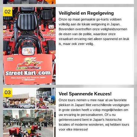
02
Veiligheid en Regelgeving
Onze op maat gemaakte go-karts voldoen
volledig aan de lokale wetgeving in Japan.
Bovendien overtreffen onze veiligheidsnormen
de eisen van de politie, waardoor onze
straatkart-ervaring niet alleen spannend en leuk
is, maar ook zeer veilig.
03
Veel Spannende Keuzes!
Onze tours nemen u mee naar al uw favoriete
plekken in Japan! Met verschillende vestigingen
in grote steden heeft u volop mogelijkheden om
uw ervaring te personaliseren. Of u nu
geïnteresseerd bent in Japan's historische
locaties of moderne wonderen, wij hebben tours
voor elke interesse!