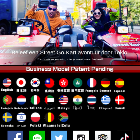
Bedrijf
Reserveren
Vestiging Wijzigen
Tokio Shinagawa
Tokio Akihabara#1
Tokio Akihabara#2
Tokio Shibuya
Tokio Shibuya Annex
Tokio Baai
Beleef een Street Go-Kart avontuur door Tokio!
Tokio Asakusa
Osaka
Een unieke ervaring die je nooit meer loslaat!
Okinawa