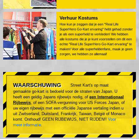
Verhuur Kostums
Hoe kun je zeggen dat je een "Real Life
SuperHero Go-Kart ervaring" hebt gehad zonder
je als een superheld te verkleden! We hebben
alle kostums die je je kunt voorstellen om dit een
echte "Real Life SuperHero Go-Kart ervaring" te
maken! Voor alle superheldenfans, maak je geen
zorgen, we hebben ze allemaal!
WAARSCHUWING
Street Kart's op maat
gemaakte go-kart is bedoeld voor de straten van Japan. U
heeft een geldig Japans rijbewijs nodig, of
een Internationaal
Rijbewijs
, of een SOFA-vergunning voor US Forces Japan, of
uw eigen rijbewijs met een officiële Japanse vertaling indien u
uit Zwitserland, Duitsland, Frankrijk, Taiwan, België of Monaco
komt. Onthoud! GEEN RIJBEWIJS, NIET RIJDEN!!
Voor
meer informatie
.