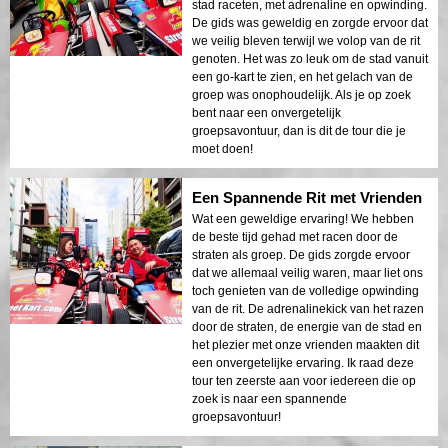
stad raceten, met adrenaline en opwinding.
De gids was geweldig en zorgde ervoor dat
we veilig bleven terwijl we volop van de rit
genoten. Het was zo leuk om de stad vanuit
een go-kart te zien, en het gelach van de
groep was onophoudelijk. Als je op zoek
bent naar een onvergetelijk
groepsavontuur, dan is dit de tour die je
moet doen!
Een Spannende Rit met Vrienden
Wat een geweldige ervaring! We hebben
de beste tijd gehad met racen door de
straten als groep. De gids zorgde ervoor
dat we allemaal veilig waren, maar liet ons
toch genieten van de volledige opwinding
van de rit. De adrenalinekick van het razen
door de straten, de energie van de stad en
het plezier met onze vrienden maakten dit
een onvergetelijke ervaring. Ik raad deze
tour ten zeerste aan voor iedereen die op
zoek is naar een spannende
groepsavontuur!