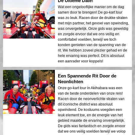
De Ultieme Date!
Wat een ongelooflijke manier om de dag
samen door te brengen! De go-kart tour
was zo leuk. Racen door de drukke straten
met mijn partner, het gevoel van opwinding,
was onvergetelijk. Onze gids was geweldig
en zorgde ervoor dat we ons veilig en
comfortabel voelden, terwijl we toch
konden genieten van de spanning van de
rit. We hebben zoveel plezier gehad en de
hele ervaring was perfect. Dit is absoluut
een aanrader voor koppels!
Een Spannende Rit Door de
Neonlichten
Onze go-kart tour in Akihabara was een
van de beste onderdelen van onze reis!
Racen door de neonverlichte straten van
dit iconische district was absoluut
opwindend. De kostuums voegden een
leuk element toe, en de energie van het
gebied maakte de ervaring onvergetelijk.
De gids was fantastisch en zorgde ervoor
dat we ons veilig voelden terwijl we volop