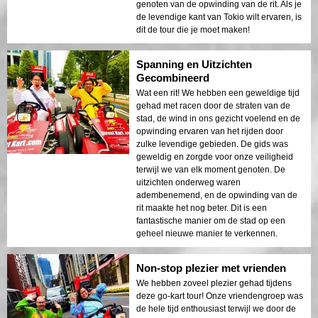
genoten van de opwinding van de rit. Als je
de levendige kant van Tokio wilt ervaren, is
dit de tour die je moet maken!
Spanning en Uitzichten
Gecombineerd
Wat een rit! We hebben een geweldige tijd
gehad met racen door de straten van de
stad, de wind in ons gezicht voelend en de
opwinding ervaren van het rijden door
zulke levendige gebieden. De gids was
geweldig en zorgde voor onze veiligheid
terwijl we van elk moment genoten. De
uitzichten onderweg waren
adembenemend, en de opwinding van de
rit maakte het nog beter. Dit is een
fantastische manier om de stad op een
geheel nieuwe manier te verkennen.
Non-stop plezier met vrienden
We hebben zoveel plezier gehad tijdens
deze go-kart tour! Onze vriendengroep was
de hele tijd enthousiast terwijl we door de