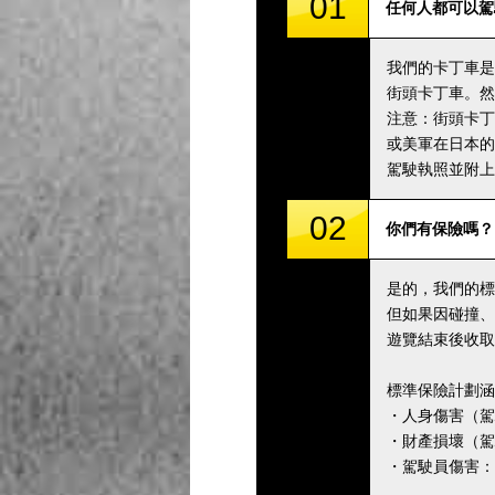
01
任何人都可以駕
我們的卡丁車是
街頭卡丁車。然
注意：街頭卡丁
或美軍在日本的
駕駛執照並附上
02
你們有保險嗎？
是的，我們的標
但如果因碰撞、
遊覽結束後收取
標準保險計劃涵
・人身傷害（駕駛
・財產損壞（駕駛
・駕駛員傷害：5,