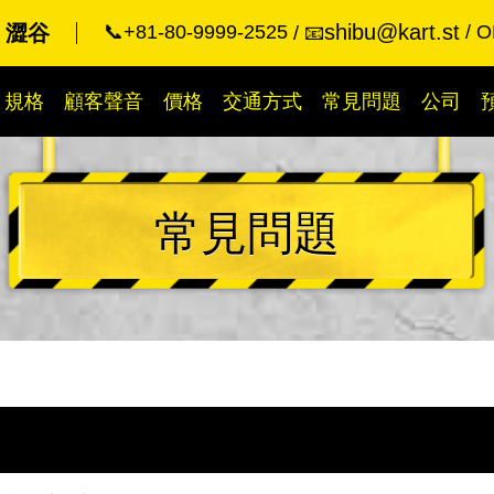
shibu@kart.st
rt 澀谷
📞+81-80-9999-2525
O
📧
規格
顧客聲音
價格
交通方式
常見問題
公司
常見問題