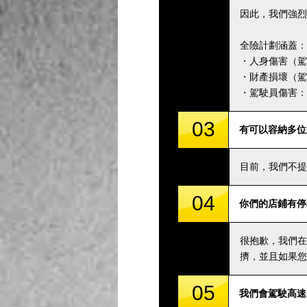
因此，我們強烈
全險計劃涵蓋：
・人身傷害（駕駛
・財產損壞（駕駛
・駕駛員傷害：5,
03
有可以容納多位
目前，我們不提
04
你們的店鋪有停
很抱歉，我們在
擠，並且如果您
05
我們會駕駛高速