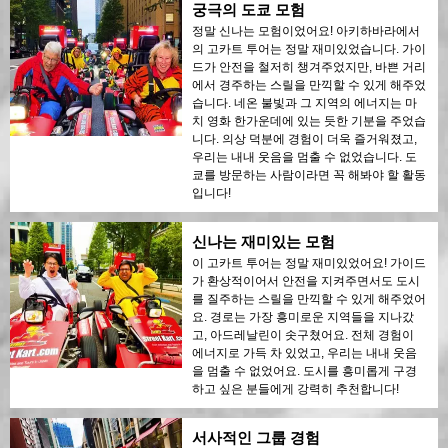
궁극의 도쿄 모험
정말 신나는 모험이었어요! 아키하바라에서
의 고카트 투어는 정말 재미있었습니다. 가이
드가 안전을 철저히 챙겨주었지만, 바쁜 거리
에서 경주하는 스릴을 만끽할 수 있게 해주었
습니다. 네온 불빛과 그 지역의 에너지는 마
치 영화 한가운데에 있는 듯한 기분을 주었습
니다. 의상 덕분에 경험이 더욱 즐거워졌고,
우리는 내내 웃음을 멈출 수 없었습니다. 도
쿄를 방문하는 사람이라면 꼭 해봐야 할 활동
입니다!
신나는 재미있는 모험
이 고카트 투어는 정말 재미있었어요! 가이드
가 환상적이어서 안전을 지켜주면서도 도시
를 질주하는 스릴을 만끽할 수 있게 해주었어
요. 경로는 가장 흥미로운 지역들을 지나갔
고, 아드레날린이 솟구쳤어요. 전체 경험이
에너지로 가득 차 있었고, 우리는 내내 웃음
을 멈출 수 없었어요. 도시를 흥미롭게 구경
하고 싶은 분들에게 강력히 추천합니다!
서사적인 그룹 경험