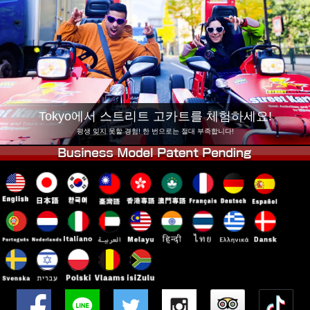
회사 정보
예약
지점 변경
도쿄 시나가와 #1
도쿄 아키하바라#1
도쿄 아키하바라#2
도쿄 시부야
도쿄 시부야 애넥스
도쿄 베이
Tokyo에서 스트리트 고카트를 체험하세요!
도쿄 아사쿠사
오사카
평생 잊지 못할 경험! 한 번으로는 절대 부족합니다!
오키나와