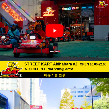
STREET KART Akihabara #2
OPEN 10:00-22:00
📞+81-80-1199-1199
📧
shina@kart.st
메뉴/지점 변경
최상단
소개
사양
가격
접근성
고객 리뷰
자주 묻는 질문