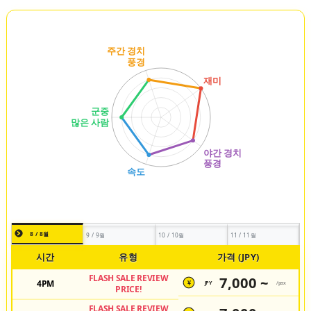
8 / 8월
9 / 9월
10 / 10월
11 / 11월
시간
유형
가격 (JPY)
FLASH SALE REVIEW
7,000 ~
4PM
JPY
/pax
¥
PRICE!
FLASH SALE REVIEW