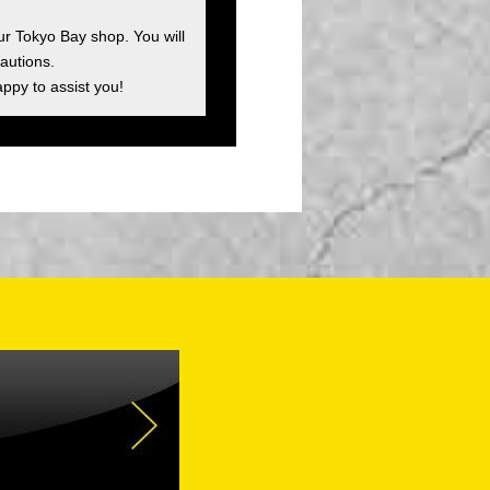
ur Tokyo Bay shop. You will
autions.
appy to assist you!