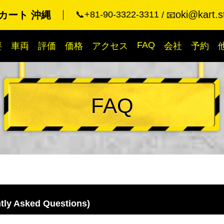
oki@kart.s
カート 沖縄
📞+81-90-3322-3311
📧
FAQ
要
車両
評価
価格
アクセス
会社
予約
FAQ
y Asked Questions)