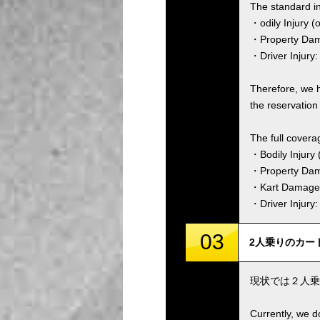
The standard i
・odily Injury (
・Property Dama
・Driver Injury:
Therefore, we 
the reservation 
The full covera
・Bodily Injury (
・Property Dam
・Kart Damage 
・Driver Injury
03
2人乗りのカートはありま
現状では２人乗
Currently, we d