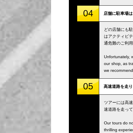
04
店舗に駐車場はあります
どの店舗にも駐
はアクティビテ
通危難のご利用
Unfortunately, 
our shop, as tra
we recommend u
05
高速道路を走りますか
ツアーには高速
速道路を走って
Our tours do n
thrilling experi