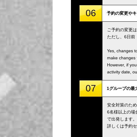
06
予約の変更やキャンセ
ご予約の変更は
ただし、6日前
Yes, changes to
make changes to
However, if you
activity date, o
07
1グループの最大人数は
安全対策のため
6名様以上の場
で出発します。
詳しくは予約セ