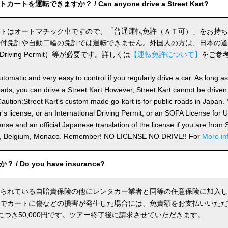
トを運転できますか？ / Can anyone drive a Street Kart?
トはオートマチック車ですので、「普通運転免許（ＡＴ可）」をお持ち
付免許や自動二輪の免許では運転できません。外国人の方は、日本の道
nal Driving Permit）等が必要です。詳しくは
【運転免許について】
をご参
utomatic and very easy to control if you regularly drive a car. As long a
ds, you can drive a Street Kart.However, Street Kart cannot be driven
aution:Street Kart's custom made go-kart is for public roads in Japan. Y
's license, or an International Driving Permit, or an SOFA License for
cense and an official Japanese translation of the license if you are fro
n, Belgium, Monaco. Remember! NO LICENSE NO DRIVE!! For
More in
 Do you have insurance?
られている自賠責保険の他にレンタカー業者と同等の任意保険に加入し
でカートに傷などの損害が発生した場合には、免責額をお支払いいただ
につき50,000円です。ツアー終了後に請求させていただきます。