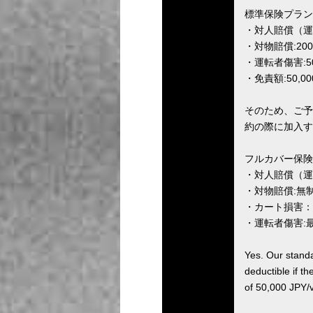
標準保険プラン
・対人賠償（運
・対物賠償:20
・運転者傷害:5
・免責額:50,00
そのため、ご予
約の際に加入す
フルカバー保険
・対人賠償（運
・対物賠償:無
・カート損害：
・運転者傷害:最
Yes. Our standa
deductible if t
of 50,000 JPY/ve