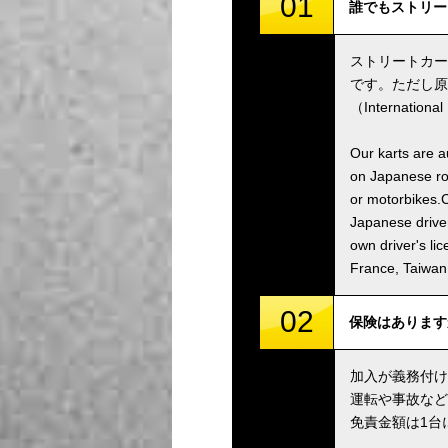
01
誰でもストリートカー
ストリートカー
です。ただし原
（Internatio
Our karts are a
on Japanese roa
or motorbikes.C
Japanese driver
own driver's li
France, Taiwa
02
保険はありますか？ /
加入が義務付け
運転や事故など
免責金額は1台