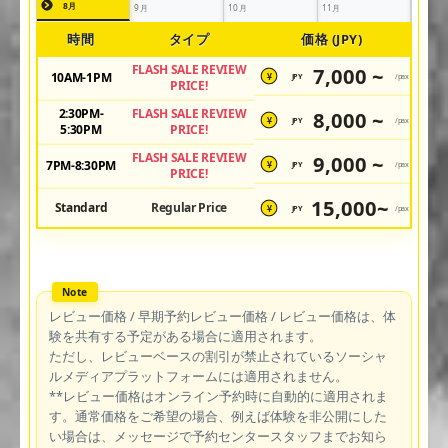
8月
9月
10月
11月
時間
タイプ
価格 (JPY)
FLASH SALE REVIEW
7,000 ~
10AM-1PM
JPY
/pax
¥
PRICE!
2:30PM-
FLASH SALE REVIEW
8,000 ~
JPY
/pax
¥
5:30PM
PRICE!
FLASH SALE REVIEW
9,000 ~
7PM-8:30PM
JPY
/pax
¥
PRICE!
15,000~
Standard
Regular Price
JPY
/pax
¥
レビュー価格 / 早期予約レビュー価格 / レビュー価格は、体
験を共有する予定がある場合に適用されます。
ただし、レビューベースの割引が禁止されているソーシャ
ルメディアプラットフォームには適用されません。
**レビュー価格はオンライン予約時に自動的に適用されま
す。通常価格をご希望の場合、例えば体験を非公開にした
い場合は、メッセージで予約センタースタッフまでお知ら