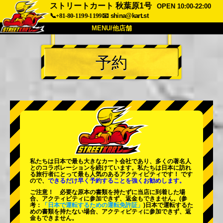
ストリートカート 秋葉原1号
OPEN 10:00-22:00
📞+81-80-1199-1199
📧
shina@kart.st
MENU/他店舗
トップ
予約
概要
車両
価格
アクセス
評価
FAQ
会社
予約
他店舗
東京 品川
東京 秋葉原 #1
東京 秋葉原 #2
東京 渋谷
私たちは日本で最も大きなカート会社であり、
多くの著名人
東京 渋谷アネックス
東京ベイ
とのコラボレーションを続けています。私たちは日本に訪れ
る旅行者にとって
最も人気のあるアクティビティ
です！ です
ので、
できるだけ早く予約することを強くお勧めします。
東京 浅草
大阪
ご注意！ 必要な原本の書類を持たずに当店に到着した場
合、アクティビティに参加できず、返金もできません。
(参
沖縄
考：
「日本で運転するための運転免許証」
)日本で運転するた
めの書類を持たない場合、アクティビティに参加できず、返
金もできません。