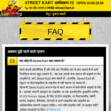
STREET KART अकीहबारा #2
OPEN 10:00-22:00
📞+81-80-1199-1199
📧
shina@kart.st
मेनू / दुकान बदलें
TOP
FAQ
हमारे बारे में
विशेषताएँ
कीमत
पहुंच
वॉयस
FAQ
कंपनी
बुकिंग
अक्सर पूछे जाने वाले प्रश्न
शाखा बदलें
01
क्या कोई भी Street Kart चला सकता है?
टोक्यो शिनागावा #1
टोक्यो अकीहबारा#1
हमारे कर्ट्स ऑटोमैटिक हैं और यदि आप नियमित रूप से कार चलाते हैं तो इन्हें
नियंत्रित करना बहुत आसान है। जब तक आपके पास जापान की सड़कों पर वैध
टोक्यो अकीहबारा#2
टोक्यो शिबुया
लाइसेंस है, आप Street Kart चला सकते हैं। हालांकि, Street Kart को
टोक्यो शिबुया एनेक्स
टोक्यो बे
स्कूटर या मोटरसाइकिल के लाइसेंस से नहीं चलाया जा सकता है।
चेतावनी:Street Kart's कस्टम मेड गो-कार्ट जापान में सार्वजनिक सड़कों के लिए
टोक्यो असाकुसा
ओसाका
है। आपको जापानी ड्राइवर का लाइसेंस, या एक अंतर्राष्ट्रीय ड्राइविंग परमिट,
या US Forces Japan के लिए SOFA लाइसेंस, या स्विट्ज़रलैंड, जर्मनी,
ओकिनावा
फ्रांस, ताइवान, बेल्जियम, मोनाको से अपने लाइसेंस और लाइसेंस का
आधिकारिक जापानी अनुवाद चाहिए। याद रखें! लाइसेंस नहीं, तो ड्राइव नहीं!!
अधिक जानकारी के लिए
यहां क्लिक करें
.