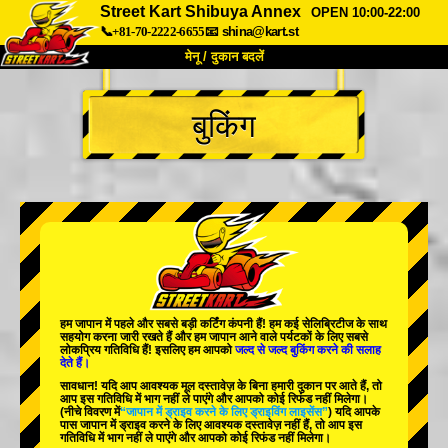
Street Kart Shibuya Annex
OPEN 10:00-22:00
📞+81-70-2222-6655
📧
shina@kart.st
मेनू / दुकान बदलें
TOP
बुकिंग
हमारे बारे में
विशेषताएँ
कीमत
पहुंच
वॉयस
FAQ
कंपनी
बुकिंग
शाखा बदलें
टोक्यो शिनागावा #1
टोक्यो अकीहबारा#1
टोक्यो अकीहबारा#2
टोक्यो शिबुया
हम जापान में
पहले
और
सबसे बड़ी कर्टिंग कंपनी
हैं! हम
कई सेलिब्रिटीज
के साथ
टोक्यो शिबुया एनेक्स
टोक्यो बे
सहयोग करना जारी रखते हैं और हम जापान आने वाले पर्यटकों के लिए
सबसे
लोकप्रिय गतिविधि
हैं! इसलिए हम आपको
जल्द से जल्द बुकिंग करने की सलाह
देते हैं।
टोक्यो असाकुसा
ओसाका
सावधान! यदि आप आवश्यक मूल दस्तावेज़ के बिना हमारी दुकान पर आते हैं, तो
आप इस गतिविधि में भाग नहीं ले पाएंगे और आपको कोई रिफंड नहीं मिलेगा।
ओकिनावा
(नीचे विवरण में
“जापान में ड्राइव करने के लिए ड्राइविंग लाइसेंस”
) यदि आपके
पास जापान में ड्राइव करने के लिए आवश्यक दस्तावेज़ नहीं हैं, तो आप इस
गतिविधि में भाग नहीं ले पाएंगे और आपको कोई रिफंड नहीं मिलेगा।