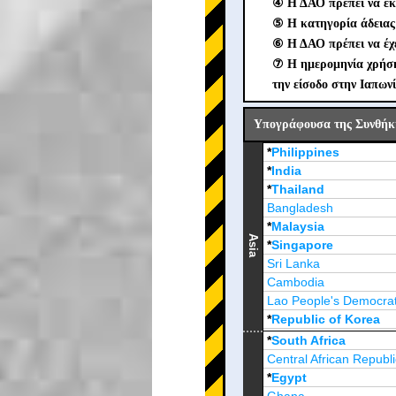
④ Η ΔΑΟ πρέπει να εκ
⑤ Η κατηγορία άδειας 
⑥ Η ΔΑΟ πρέπει να έχε
⑦ Η ημερομηνία χρήσης
την είσοδο στην Ιαπωνί
Υπογράφουσα της Συνθήκη
*
Philippines
*
India
*
Thailand
Bangladesh
*
Malaysia
Asia
*
Singapore
Sri Lanka
Cambodia
Lao People's Democrat
*
Republic of Korea
Brunei Darussalam
*
South Africa
Central African Republi
*
Egypt