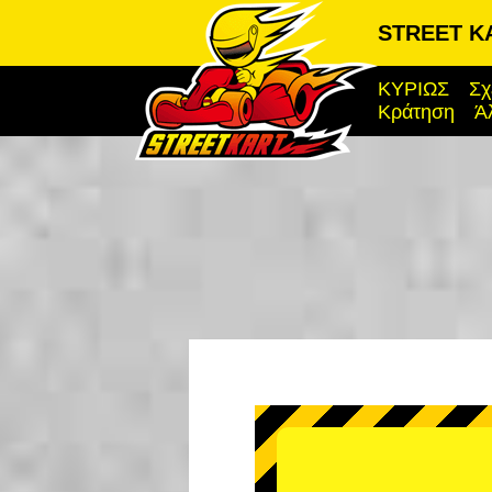
STREET K
ΚΥΡΙΩΣ
Σχ
Κράτηση
Ά