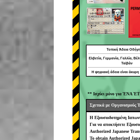
Τοπική Άδεια Οδήγ
Ελβετία, Γερμανία, Γαλλία, Βέλ
Ταϊβάν
Η ψηφιακή άδεια είναι άκυρη
** Ισχύει μόνο για ΈΝΑ ΈΤ
Σχετικά με Οργανισμούς 
Η Εξουσιοδοτημένη Ιαπων
Για να αποκτήσετε Εξουσ
Authorized Japanese Trans
To obtain Authorized Japa