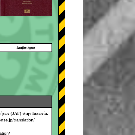
Διαβατήριο
ήτων (JAF) στην Ιαπωνία.
ense.jp/translation/
.
ation/