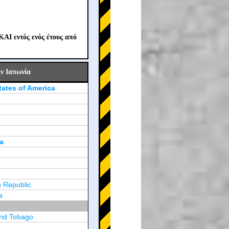
ΚΑΙ εντός ενός έτους από
ν Ιαπωνία
tates of America
a
 Republic
a
and Tobago
a