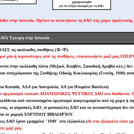
χρησιμοποιηθεί
για να ελέγξει διαφορές με τη ΔΑΟ.
δοθεί στην Ιαπωνία. Πρέπει να αποκτήσετε τη ΔΑΟ στη χώρα προέλευσής
ΔΑΟ) Έγκυρη στην Ιαπωνία
ΌΛΕΣ τις ακόλουθες συνθήκες (①~⑦).
ροί μία ή περισσότερες από τις συνθήκες, επικοινωνήστε μαζί μας ΕΠΕ
νται στην ακόλουθη λίστα (Μεξικό, Κουβέιτ, Σαουδική Αραβία κλπ.) δεν ε
ίναι υπογράφουσα της Συνθήκης Οδικής Κυκλοφορίας (Γενεύη, 1949) ανα
α Καναδά, AAA για Αυστραλία, AA για Ηνωμένο Βασίλειο)
νοι οργανισμοί πουλούν ΑΠΑΤΕΩΝΙΚΕΣ ΨΕΥΤΙΚΕΣ ΔΑΟ στο διαδίκτυο. Π
εκδίδεται από πιστοποιημένο οργανισμό αναγνωρισμένο από τη χώρα ή τη
τας, οι ψηφιακές ΔΑΟ, οι μονοφυλλες ΔΑΟ και τα φωτοαντίγραφα δεν είν
ίναι σε μορφή ΧΆΡΤΙΝΟΥ ΒΙΒΛΙΑΡΊΟΥ.
ρες ΔΑΟ έχουν γραμμένο "1949" στο εξώφυλλο.)
Αν στο εξώφυλλο είναι γ
τε μαζί μας.