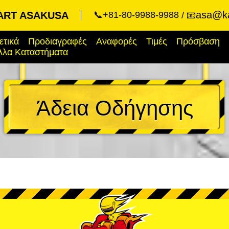
asa@ka
ART ASAKUSA
📞+81-80-9988-9988
📧
ετικά
Προδιαγραφές
Αναφορές
Τιμές
Πρόσβαση
λλα Καταστήματα
Άδεια Οδήγησης