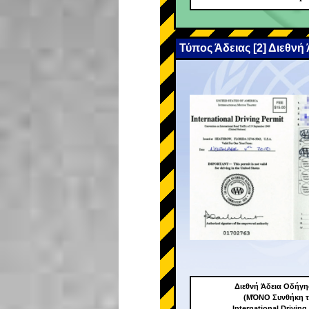
Τύπος Άδειας [2] Διεθνή
Διεθνή Άδεια Οδήγ
(ΜΌΝΟ Συνθήκη τ
International Driving