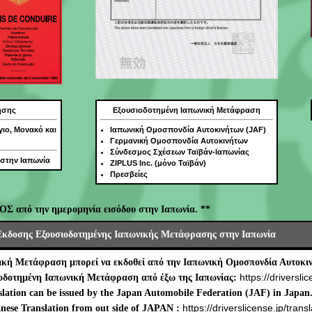
ησης
Εξουσιοδοτημένη Ιαπωνική Μετάφραση
γιο, Μονακό και
Ιαπωνική Ομοσπονδία Αυτοκινήτων (JAF)
Γερμανική Ομοσπονδία Αυτοκινήτων
Σύνδεσμος Σχέσεων Ταϊβάν-Ιαπωνίας
 στην Ιαπωνία
ZIPLUS Inc. (μόνο Ταϊβάν)
Πρεσβείες
ΟΣ από την ημερομηνία εισόδου στην Ιαπωνία. **
Έκδοσης Εξουσιοδοτημένης Ιαπωνικής Μετάφρασης στην Ιαπωνία
ική Μετάφραση μπορεί να εκδοθεί από την Ιαπωνική Ομοσπονδία Αυτοκιν
https://driverslic
ιοδοτημένη Ιαπωνική Μετάφραση από έξω της Ιαπωνίας:
lation can be issued by the Japan Automobile Federation (JAF) in Japan
https://driverslicense.jp/transl
nese Translation from out side of JAPAN :