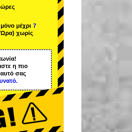
 ώρες
 μόνο μέχρι
7
 Ώρα) χωρίς
πωνία!
αστε η
πιο
 αυτό σας
υνατό.