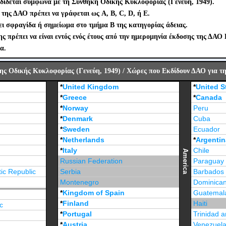
δίδεται σύμφωνα με τη Συνθήκη Οδικής Κυκλοφορίας (Γενεύη, 1949).
της ΔΑΟ πρέπει να γράφεται ως A, B, C, D, ή E.
ι σφραγίδα ή σημείωμα στο τμήμα B της κατηγορίας άδειας.
 πρέπει να είναι εντός ενός έτους από την ημερομηνία έκδοσης της ΔΑΟ 
α.
ς Οδικής Κυκλοφορίας (Γενεύη, 1949) / Χώρες που Εκδίδουν ΔΑΟ για τη
*
United Kingdom
*
United S
*
Greece
*
Canada
*
Norway
Peru
*
Denmark
Cuba
*
Sweden
Ecuador
*
Netherlands
*
Argentin
*
Italy
Chile
America
Russian Federation
Paraguay
ic Republic
Serbia
Barbados
Montenegro
Dominican
*
Kingdom of Spain
Guatemal
*
Finland
Haiti
c
*
Portugal
Trinidad 
*
Austria
Venezuel