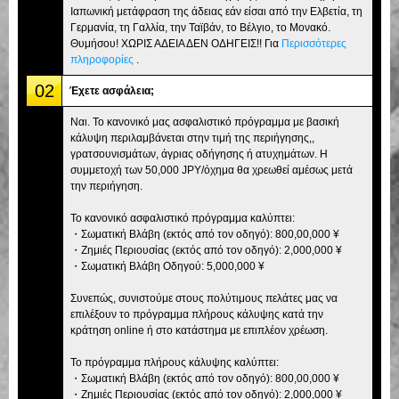
Ιαπωνική μετάφραση της άδειας εάν είσαι από την Ελβετία, τη
Γερμανία, τη Γαλλία, την Ταϊβάν, το Βέλγιο, το Μονακό.
Θυμήσου! ΧΩΡΙΣ ΑΔΕΙΑ ΔΕΝ ΟΔΗΓΕΙΣ!! Για
Περισσότερες
πληροφορίες
.
02
Έχετε ασφάλεια;
Ναι. Το κανονικό μας ασφαλιστικό πρόγραμμα με βασική
κάλυψη περιλαμβάνεται στην τιμή της περιήγησης,,
γρατσουνισμάτων, άγριας οδήγησης ή ατυχημάτων. Η
συμμετοχή των 50,000 JPY/όχημα θα χρεωθεί αμέσως μετά
την περιήγηση.
Το κανονικό ασφαλιστικό πρόγραμμα καλύπτει:
・Σωματική Βλάβη (εκτός από τον οδηγό): 800,00,000 ¥
・Ζημιές Περιουσίας (εκτός από τον οδηγό): 2,000,000 ¥
・Σωματική Βλάβη Οδηγού: 5,000,000 ¥
Συνεπώς, συνιστούμε στους πολύτιμους πελάτες μας να
επιλέξουν το πρόγραμμα πλήρους κάλυψης κατά την
κράτηση online ή στο κατάστημα με επιπλέον χρέωση.
Το πρόγραμμα πλήρους κάλυψης καλύπτει:
・Σωματική Βλάβη (εκτός από τον οδηγό): 800,00,000 ¥
・Ζημιές Περιουσίας (εκτός από τον οδηγό): 2,000,000 ¥