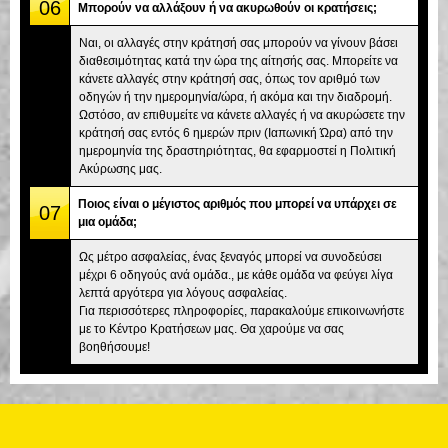
06
Μπορούν να αλλάξουν ή να ακυρωθούν οι κρατήσεις;
Ναι, οι αλλαγές στην κράτησή σας μπορούν να γίνουν βάσει
διαθεσιμότητας κατά την ώρα της αίτησής σας. Μπορείτε να
κάνετε αλλαγές στην κράτησή σας, όπως τον αριθμό των
οδηγών ή την ημερομηνία/ώρα, ή ακόμα και την διαδρομή.
Ωστόσο, αν επιθυμείτε να κάνετε αλλαγές ή να ακυρώσετε την
κράτησή σας εντός 6 ημερών πριν (Ιαπωνική Ώρα) από την
ημερομηνία της δραστηριότητας, θα εφαρμοστεί η Πολιτική
Ακύρωσης μας.
Ποιος είναι ο μέγιστος αριθμός που μπορεί να υπάρχει σε
07
μια ομάδα;
Ως μέτρο ασφαλείας, ένας ξεναγός μπορεί να συνοδεύσει
μέχρι 6 οδηγούς ανά ομάδα., με κάθε ομάδα να φεύγει λίγα
λεπτά αργότερα για λόγους ασφαλείας.
Για περισσότερες πληροφορίες, παρακαλούμε επικοινωνήστε
με το Κέντρο Κρατήσεων μας. Θα χαρούμε να σας
βοηθήσουμε!