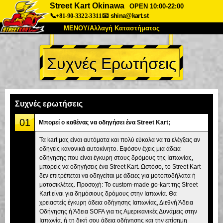
Street Kart Okinawa
OPEN 10:00-22:00
📞+81-90-3322-3311
📧
shina@kart.st
ΜΕΝΟΥ/Αλλαγή Καταστήματος
ΚΥΡΙΩΣ
Συχνές Ερωτήσεις
Σχετικά
Προδιαγραφές
Τιμές
Πρόσβαση
Αναφορές
Συχνές Ερωτήσεις
Εταιρεία
Κράτηση
Συχνές ερωτήσεις
Αλλαγή Καταστήματος
01
Μπορεί ο καθένας να οδηγήσει ένα Street Kart;
Τόκιο Σινάγαουα #1
Τόκιο Ακίχαμπαρα #1
Τα kart μας είναι αυτόματα και πολύ εύκολα να τα ελέγξεις αν
οδηγείς κανονικά αυτοκίνητο. Εφόσον έχεις μια άδεια
Τόκιο Ακίχαμπαρα #2
Τόκιο Σιμπούγια
οδήγησης που είναι έγκυρη στους δρόμους της Ιαπωνίας,
Τόκιο Σιμπούγια Annex
Τόκιο Κόλπος
μπορείς να οδηγήσεις ένα Street Kart. Ωστόσο, το Street Kart
δεν επιτρέπεται να οδηγείται με άδειες για μοτοποδήλατα ή
Τόκιο Ασακούσα
Οσάκα
μοτοσικλέτες. Προσοχή: Το custom-made go-kart της Street
Kart είναι για δημόσιους δρόμους στην Ιαπωνία. Θα
Οκινάουα
χρειαστείς έγκυρη άδεια οδήγησης Ιαπωνίας, Διεθνή Άδεια
Οδήγησης ή Άδεια SOFA για τις Αμερικανικές Δυνάμεις στην
Ιαπωνία, ή τη δική σου άδεια οδήγησης και την επίσημη