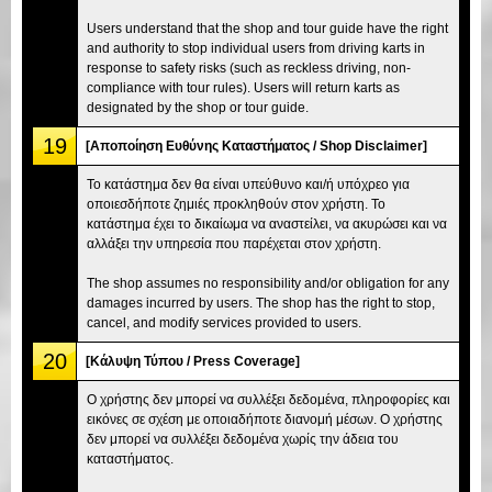
Users understand that the shop and tour guide have the right
and authority to stop individual users from driving karts in
response to safety risks (such as reckless driving, non-
compliance with tour rules). Users will return karts as
designated by the shop or tour guide.
19
[Αποποίηση Ευθύνης Καταστήματος / Shop Disclaimer]
Το κατάστημα δεν θα είναι υπεύθυνο και/ή υπόχρεο για
οποιεσδήποτε ζημιές προκληθούν στον χρήστη. Το
κατάστημα έχει το δικαίωμα να αναστείλει, να ακυρώσει και να
αλλάξει την υπηρεσία που παρέχεται στον χρήστη.
The shop assumes no responsibility and/or obligation for any
damages incurred by users. The shop has the right to stop,
cancel, and modify services provided to users.
20
[Κάλυψη Τύπου / Press Coverage]
Ο χρήστης δεν μπορεί να συλλέξει δεδομένα, πληροφορίες και
εικόνες σε σχέση με οποιαδήποτε διανομή μέσων. Ο χρήστης
δεν μπορεί να συλλέξει δεδομένα χωρίς την άδεια του
καταστήματος.