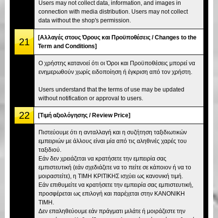
Users may not collect data, information, and images in
connection with media distribution. Users may not collect
data without the shop's permission.
[Αλλαγές στους Όρους και Προϋποθέσεις / Changes to the
21
Term and Conditions]
Ο χρήστης κατανοεί ότι οι Όροι και Προϋποθέσεις μπορεί να
ενημερωθούν χωρίς ειδοποίηση ή έγκριση από τον χρήστη.
Users understand that the terms of use may be updated
without notification or approval to users.
22
[Τιμή αξιολόγησης / Review Price]
Πιστεύουμε ότι η ανταλλαγή και η συζήτηση ταξιδιωτικών
εμπειριών με άλλους είναι μία από τις αληθινές χαρές του
ταξιδιού.
Εάν δεν χρειάζεται να κρατήσετε την εμπειρία σας
εμπιστευτική (εάν σχεδιάζετε να το πείτε σε κάποιον ή να το
μοιραστείτε), η ΤΙΜΗ ΚΡΙΤΙΚΗΣ ισχύει ως κανονική τιμή.
Εάν επιθυμείτε να κρατήσετε την εμπειρία σας εμπιστευτική,
προσφέρεται ως επιλογή και παρέχεται στην ΚΑΝΟΝΙΚΗ
ΤΙΜΗ.
Δεν επαληθεύουμε εάν πράγματι μιλάτε ή μοιράζεστε την