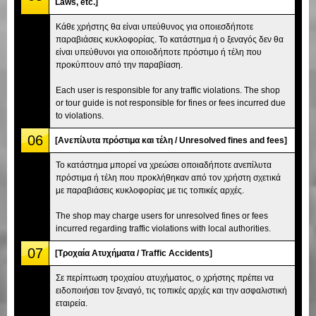
Laws, etc.]
Κάθε χρήστης θα είναι υπεύθυνος για οποιεσδήποτε
παραβιάσεις κυκλοφορίας. Το κατάστημα ή ο ξεναγός δεν θα
είναι υπεύθυνοι για οποιοδήποτε πρόστιμο ή τέλη που
προκύπτουν από την παραβίαση.
Each user is responsible for any traffic violations. The shop
or tour guide is not responsible for fines or fees incurred due
to violations.
06
[Ανεπίλυτα πρόστιμα και τέλη / Unresolved fines and fees]
Το κατάστημα μπορεί να χρεώσει οποιαδήποτε ανεπίλυτα
πρόστιμα ή τέλη που προκλήθηκαν από τον χρήστη σχετικά
με παραβιάσεις κυκλοφορίας με τις τοπικές αρχές.
The shop may charge users for unresolved fines or fees
incurred regarding traffic violations with local authorities.
07
[Τροχαία Ατυχήματα / Traffic Accidents]
Σε περίπτωση τροχαίου ατυχήματος, ο χρήστης πρέπει να
ειδοποιήσει τον ξεναγό, τις τοπικές αρχές και την ασφαλιστική
εταιρεία.