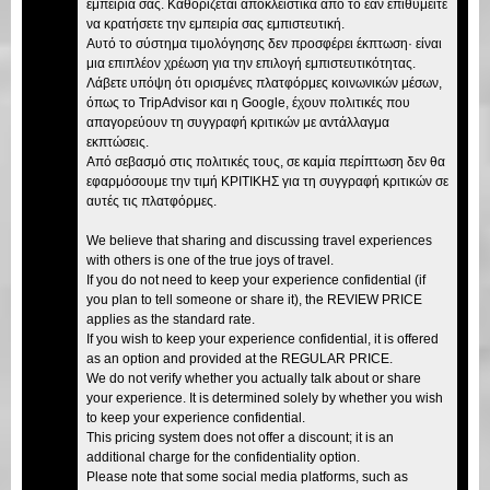
εμπειρία σας. Καθορίζεται αποκλειστικά από το εάν επιθυμείτε
να κρατήσετε την εμπειρία σας εμπιστευτική.
Αυτό το σύστημα τιμολόγησης δεν προσφέρει έκπτωση· είναι
μια επιπλέον χρέωση για την επιλογή εμπιστευτικότητας.
Λάβετε υπόψη ότι ορισμένες πλατφόρμες κοινωνικών μέσων,
όπως το TripAdvisor και η Google, έχουν πολιτικές που
απαγορεύουν τη συγγραφή κριτικών με αντάλλαγμα
εκπτώσεις.
Από σεβασμό στις πολιτικές τους, σε καμία περίπτωση δεν θα
εφαρμόσουμε την τιμή ΚΡΙΤΙΚΗΣ για τη συγγραφή κριτικών σε
αυτές τις πλατφόρμες.
We believe that sharing and discussing travel experiences
with others is one of the true joys of travel.
If you do not need to keep your experience confidential (if
you plan to tell someone or share it), the REVIEW PRICE
applies as the standard rate.
If you wish to keep your experience confidential, it is offered
as an option and provided at the REGULAR PRICE.
We do not verify whether you actually talk about or share
your experience. It is determined solely by whether you wish
to keep your experience confidential.
This pricing system does not offer a discount; it is an
additional charge for the confidentiality option.
Please note that some social media platforms, such as