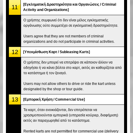
[Εγκληματική Δραστηριότητα και Οργανώσεις / Criminal
11
Activity and Organizations]
Ο χρήστης συμφωνεί ότι δεν είναι μέλος εγκληματικής
οργάνωσης ούτε συμμετέχει σε εγκληματική δραστηριότητα.
Users agree that they are not members of criminal
organizations and do not participate in criminal activities.
12
[Υπεκμίσθωση Καρτ / Subleasing Karts]
Ο χρήστης δεν μπορεί να επιτρέψει σε κάποιον άλλον να
οδηγήσει ή να κάνει βόλτα στο καρτ, εκτός αν καθορίζεται από
το κατάστημα ή τον ξεναγό.
Users may not allow others to drive or ride the kart unless
designated by the shop or tour guide.
13
[Εμπορική Χρήση / Commercial Use]
Τα καρτ, όταν ενοικιάζονται, δεν επιτρέπεται να
χρησιμοποιούνται εμπορικά (υπηρεσία κούριερ, διαφήμιση)
εκτός αν παραχωρηθεί από το κατάστημα.
Rented karts are not permitted for commercial use (delivery