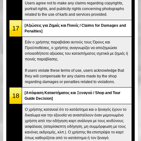
Users agree not to make any claims regarding copyrights,
portrait rights, and publicity rights concerning photographs
related to the use of karts and services provided.
[Αξιώσεις για Ζημιές και Ποινές / Claims for Damages and
17
Penalties]
Εάν ο χρήστης παραβιάσει αυτούς τους Όρους και
Προϋποθέσεις, ο χρήστης αναγνωρίζει να αποζημιώσει
οποιεσδήποτε αξιώσεις του καταστήματος σχετικά με ζημιές ή
ποινές παραβίασης.
If users violate these terms of use, users acknowledge that
they will compensate for any claims made by the shop
regarding damages or penalties related to violations.
[Απόφαση Καταστήματος και Ξεναγού / Shop and Tour
18
Guide Decision]
Ο χρήστης κατανοεί ότι το κατάστημα και ο ξεναγός έχουν το
δικαίωμα και την εξουσία να αναστείλουν έναν μεμονωμένο
χρήστη από την οδήγηση καρτ ανάλογα με τους κινδύνους
ασφάλειας (απερίσκεπτη οδήγηση, μη συμμόρφωση με τους
κανόνες εκδρομής, κλπ.). Ο χρήστης θα επιστρέψει το καρτ
όπως καθορίζεται από το κατάστημα ή τον ξεναγό.