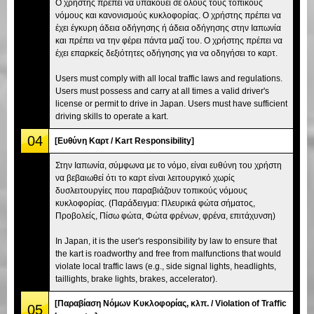
Ο χρήστης πρέπει να υπακούει σε όλους τους τοπικούς
νόμους και κανονισμούς κυκλοφορίας. Ο χρήστης πρέπει να
έχει έγκυρη άδεια οδήγησης ή άδεια οδήγησης στην Ιαπωνία
και πρέπει να την φέρει πάντα μαζί του. Ο χρήστης πρέπει να
έχει επαρκείς δεξιότητες οδήγησης για να οδηγήσει το καρτ.
Users must comply with all local traffic laws and regulations.
Users must possess and carry at all times a valid driver's
license or permit to drive in Japan. Users must have sufficient
driving skills to operate a kart.
04
[Ευθύνη Καρτ / Kart Responsibility]
Στην Ιαπωνία, σύμφωνα με το νόμο, είναι ευθύνη του χρήστη
να βεβαιωθεί ότι το καρτ είναι λειτουργικό χωρίς
δυσλειτουργίες που παραβιάζουν τοπικούς νόμους
κυκλοφορίας. (Παράδειγμα: Πλευρικά φώτα σήματος,
Προβολείς, Πίσω φώτα, Φώτα φρένων, φρένα, επιτάχυνση)
In Japan, it is the user's responsibility by law to ensure that
the kart is roadworthy and free from malfunctions that would
violate local traffic laws (e.g., side signal lights, headlights,
taillights, brake lights, brakes, accelerator).
[Παραβίαση Νόμων Κυκλοφορίας, κλπ. / Violation of Traffic
05