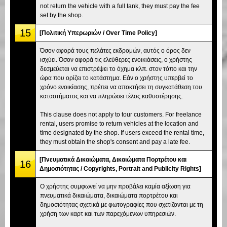
not return the vehicle with a full tank, they must pay the fee
set by the shop.
15
[Πολιτική Υπερωριών / Over Time Policy]
Όσον αφορά τους πελάτες εκδρομών, αυτός ο όρος δεν
ισχύει. Όσον αφορά τις ελεύθερες ενοικιάσεις, ο χρήστης
δεσμεύεται να επιστρέψει το όχημα κλπ. στον τόπο και την
ώρα που ορίζει το κατάστημα. Εάν ο χρήστης υπερβεί το
χρόνο ενοικίασης, πρέπει να αποκτήσει τη συγκατάθεση του
καταστήματος και να πληρώσει τέλος καθυστέρησης.
This clause does not apply to tour customers. For freelance
rental, users promise to return vehicles at the location and
time designated by the shop. If users exceed the rental time,
they must obtain the shop's consent and pay a late fee.
[Πνευματικά Δικαιώματα, Δικαιώματα Πορτρέτου και
16
Δημοσιότητας / Copyrights, Portrait and Publicity Rights]
Ο χρήστης συμφωνεί να μην προβάλει καμία αξίωση για
πνευματικά δικαιώματα, δικαιώματα πορτρέτου και
δημοσιότητας σχετικά με φωτογραφίες που σχετίζονται με τη
χρήση των καρτ και των παρεχόμενων υπηρεσιών.