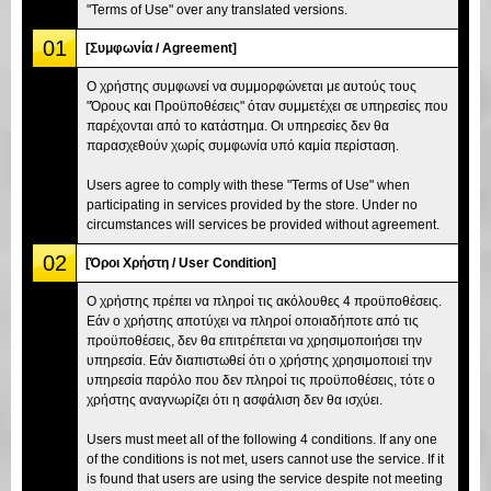
"Terms of Use" over any translated versions.
01
[Συμφωνία / Agreement]
Ο χρήστης συμφωνεί να συμμορφώνεται με αυτούς τους
"Όρους και Προϋποθέσεις" όταν συμμετέχει σε υπηρεσίες που
παρέχονται από το κατάστημα. Οι υπηρεσίες δεν θα
παρασχεθούν χωρίς συμφωνία υπό καμία περίσταση.
Users agree to comply with these "Terms of Use" when
participating in services provided by the store. Under no
circumstances will services be provided without agreement.
02
[Όροι Χρήστη / User Condition]
Ο χρήστης πρέπει να πληροί τις ακόλουθες 4 προϋποθέσεις.
Εάν ο χρήστης αποτύχει να πληροί οποιαδήποτε από τις
προϋποθέσεις, δεν θα επιτρέπεται να χρησιμοποιήσει την
υπηρεσία. Εάν διαπιστωθεί ότι ο χρήστης χρησιμοποιεί την
υπηρεσία παρόλο που δεν πληροί τις προϋποθέσεις, τότε ο
χρήστης αναγνωρίζει ότι η ασφάλιση δεν θα ισχύει.
Users must meet all of the following 4 conditions. If any one
of the conditions is not met, users cannot use the service. If it
is found that users are using the service despite not meeting