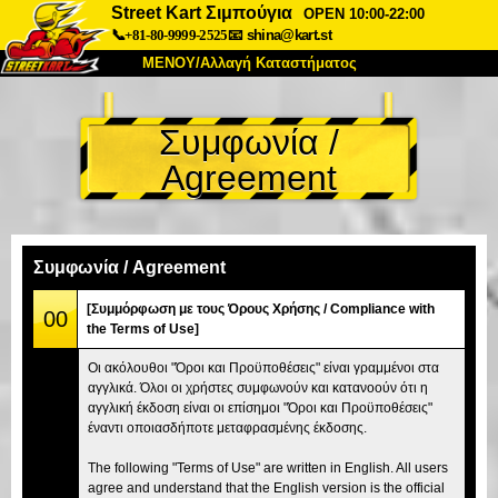
Street Kart Σιμπούγια
OPEN 10:00-22:00
📞+81-80-9999-2525
📧
shina@kart.st
ΜΕΝΟΥ/Αλλαγή Καταστήματος
ΚΥΡΙΩΣ
Συμφωνία /
Σχετικά
Προδιαγραφές
Τιμές
Agreement
Πρόσβαση
Αναφορές
Συχνές Ερωτήσεις
Εταιρεία
Κράτηση
Αλλαγή Καταστήματος
Συμφωνία / Agreement
Τόκιο Σινάγαουα #1
Τόκιο Ακίχαμπαρα #1
[Συμμόρφωση με τους Όρους Χρήσης / Compliance with
00
the Terms of Use]
Τόκιο Ακίχαμπαρα #2
Τόκιο Σιμπούγια
Οι ακόλουθοι "Όροι και Προϋποθέσεις" είναι γραμμένοι στα
Τόκιο Σιμπούγια Annex
Τόκιο Κόλπος
αγγλικά. Όλοι οι χρήστες συμφωνούν και κατανοούν ότι η
αγγλική έκδοση είναι οι επίσημοι "Όροι και Προϋποθέσεις"
Τόκιο Ασακούσα
Οσάκα
έναντι οποιασδήποτε μεταφρασμένης έκδοσης.
Οκινάουα
The following "Terms of Use" are written in English. All users
agree and understand that the English version is the official