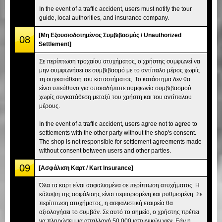
In the event of a traffic accident, users must notify the tour
guide, local authorities, and insurance company.
[Μη Εξουσιοδοτημένος Συμβιβασμός / Unauthorized
08
Settlement]
Σε περίπτωση τροχαίου ατυχήματος, ο χρήστης συμφωνεί να
μην συμφωνήσει σε συμβιβασμό με το αντίπαλο μέρος χωρίς
τη συγκατάθεση του καταστήματος. Το κατάστημα δεν θα
είναι υπεύθυνο για οποιαδήποτε συμφωνία συμβιβασμού
χωρίς συγκατάθεση μεταξύ του χρήστη και του αντίπαλου
μέρους.
In the event of a traffic accident, users agree not to agree to
settlements with the other party without the shop's consent.
The shop is not responsible for settlement agreements made
without consent between users and other parties.
09
[Ασφάλιση Καρτ / Kart Insurance]
Όλα τα καρτ είναι ασφαλισμένα σε περίπτωση ατυχήματος. Η
κάλυψη της ασφάλισης είναι περιορισμένη και ρυθμισμένη. Σε
περίπτωση ατυχήματος, η ασφαλιστική εταιρεία θα
αξιολογήσει το συμβάν. Σε αυτό το σημείο, ο χρήστης πρέπει
να πληρώσει μια απαλλαγή 50.000 ιαπωνικών γιεν. Εάν η