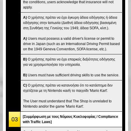
the conditions, users acknowledge that insurance will not
apply.
A)
Ο χρήστης πρέπει να έχει έγκυρη άδεια οδήγησης ή άδεια
οδήγησης στην Ιαπωνία (Διεθνή άδεια οδήγησης βασισμένη
στη Συνθήκη της Γενεύης του 1949, άδεια SOFA, κλπ.).
A)
Users must possess a valid driver's license or permit to
drive in Japan (such as an International Driving Permit based
on the 1949 Geneva Convention, SOFA license, etc.).
B)
Ο χρήστης πρέπει να έχει επαρκείς δεξιότητες οδήγησης
για να χρησιμοποιήσει την υπηρεσία.
B)
Users must have sufficient driving skills to use the service.
C)
Ο χρήστης πρέπει να κατανοήσει ότι το κατάστημα δεν
σχετίζεται με τη Nintendo και/ή το παιχνίδι 'Mario Kart'.
The User must understand that The Shop is unrelated to
Nintendo and/or the game 'Mario Kart'.
[Συμμόρφωση με τους Νόμους Κυκλοφορίας / Compliance
03
with Traffic Laws]