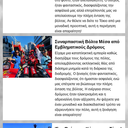
στο φόντο, ήταν ανεπανάληπτη. Ο οδηγός
ήταν φανταστικός, διασφαλίζοντας την
ασφάλειά μας αλλά επιτρέποντάς μας να
απολαύσουμε την πλήρη ένταση της
βόλτας. Αν θέλετε να δείτε το Τόκιο από μια
μοναδική προοπτική, αυτή η περιήγηση
είναι απαραίτητη!
Συναρπαστική Βόλτα Μέσα από
Εμβληματικούς Δρόμους
Είχαμε μια καταπληκτική εμπειρία καθώς
διασχίζαμε τους δρόμους της πόλης,
απολαμβάνοντας εκπληκτικές θέες από
διάσημα μνημεία κατά τη διάρκεια της
διαδρομής. Ο ξεναγός ήταν φανταστικός,
διασφαλίζοντας ότι ήμασταν ασφαλείς ενώ
μας επέτρεπε να βιώσουμε την πλήρη
ένταση της βόλτας. Η ενέργεια στους
δρόμους ήταν ηλεκτρισμένη και η
αδρεναλίνη ήταν αξέχαστη. Αν ψάχνετε για
έναν μοναδικό και διασκεδαστικό τρόπο να
εξερευνήσετε την πόλη, αυτή η ξενάγηση
είναι απαραίτητη!