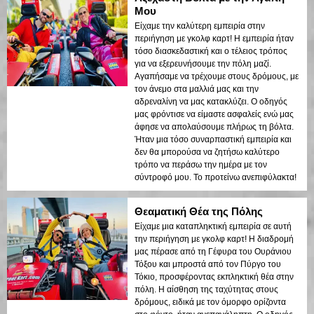
Μου
Είχαμε την καλύτερη εμπειρία στην
περιήγηση με γκολφ καρτ! Η εμπειρία ήταν
τόσο διασκεδαστική και ο τέλειος τρόπος
για να εξερευνήσουμε την πόλη μαζί.
Αγαπήσαμε να τρέχουμε στους δρόμους, με
τον άνεμο στα μαλλιά μας και την
αδρεναλίνη να μας κατακλύζει. Ο οδηγός
μας φρόντισε να είμαστε ασφαλείς ενώ μας
άφησε να απολαύσουμε πλήρως τη βόλτα.
Ήταν μια τόσο συναρπαστική εμπειρία και
δεν θα μπορούσα να ζητήσω καλύτερο
τρόπο να περάσω την ημέρα με τον
σύντροφό μου. Το προτείνω ανεπιφύλακτα!
Θεαματική Θέα της Πόλης
Είχαμε μια καταπληκτική εμπειρία σε αυτή
την περιήγηση με γκολφ καρτ! Η διαδρομή
μας πέρασε από τη Γέφυρα του Ουράνιου
Τόξου και μπροστά από τον Πύργο του
Τόκιο, προσφέροντας εκπληκτική θέα στην
πόλη. Η αίσθηση της ταχύτητας στους
δρόμους, ειδικά με τον όμορφο ορίζοντα