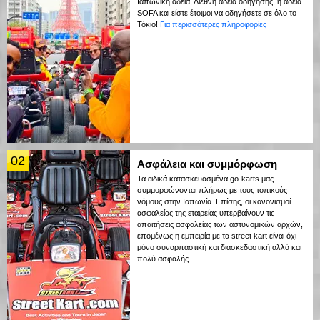
Ιαπωνική άδεια, Διεθνή άδεια οδήγησης, ή άδεια
SOFA και είστε έτοιμοι να οδηγήσετε σε όλο το
Τόκιο!
Για περισσότερες πληροφορίες
02
Ασφάλεια και συμμόρφωση
Τα ειδικά κατασκευασμένα go-karts μας
συμμορφώνονται πλήρως με τους τοπικούς
νόμους στην Ιαπωνία. Επίσης, οι κανονισμοί
ασφαλείας της εταιρείας υπερβαίνουν τις
απαιτήσεις ασφαλείας των αστυνομικών αρχών,
επομένως η εμπειρία με τα street kart είναι όχι
μόνο συναρπαστική και διασκεδαστική αλλά και
πολύ ασφαλής.