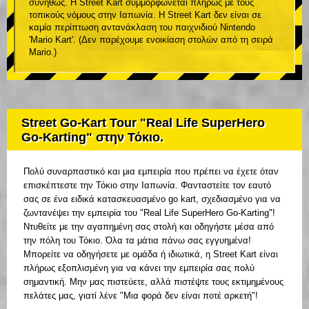
συνήθως. Η Street Kart συμμορφώνεται πλήρως με τους
τοπικούς νόμους στην Ιαπωνία. Η Street Kart δεν είναι σε
καμία περίπτωση αντανάκλαση του παιχνιδιού Nintendo
'Mario Kart'. (Δεν παρέχουμε ενοικίαση στολών από τη σειρά
Mario.)
Street Go-Kart Tour "Real Life SuperHero
Go-Karting" στην Τόκιο.
Πολύ συναρπαστικό και μια εμπειρία που πρέπει να έχετε όταν
επισκέπτεστε την Τόκιο στην Ιαπωνία. Φανταστείτε τον εαυτό
σας σε ένα ειδικά κατασκευασμένο go kart, σχεδιασμένο για να
ζωντανέψει την εμπειρία του "Real Life SuperHero Go-Karting"!
Ντυθείτε με την αγαπημένη σας στολή και οδηγήστε μέσα από
την πόλη του Τόκιο. Όλα τα μάτια πάνω σας εγγυημένα!
Μπορείτε να οδηγήσετε με ομάδα ή ιδιωτικά, η Street Kart είναι
πλήρως εξοπλισμένη για να κάνει την εμπειρία σας πολύ
σημαντική. Μην μας πιστεύετε, αλλά πιστέψτε τους εκτιμημένους
πελάτες μας, γιατί λένε "Μια φορά δεν είναι ποτέ αρκετή"!