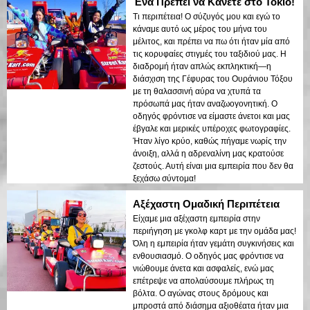
Ένα Πρέπει να Κάνετε στο Τόκιο!
Τι περιπέτεια! Ο σύζυγός μου και εγώ το
κάναμε αυτό ως μέρος του μήνα του
μέλιτος, και πρέπει να πω ότι ήταν μία από
τις κορυφαίες στιγμές του ταξιδιού μας. Η
διαδρομή ήταν απλώς εκπληκτική—η
διάσχιση της Γέφυρας του Ουράνιου Τόξου
με τη θαλασσινή αύρα να χτυπά τα
πρόσωπά μας ήταν αναζωογονητική. Ο
οδηγός φρόντισε να είμαστε άνετοι και μας
έβγαλε και μερικές υπέροχες φωτογραφίες.
Ήταν λίγο κρύο, καθώς πήγαμε νωρίς την
άνοιξη, αλλά η αδρεναλίνη μας κρατούσε
ζεστούς. Αυτή είναι μια εμπειρία που δεν θα
ξεχάσω σύντομα!
Αξέχαστη Ομαδική Περιπέτεια
Είχαμε μια αξέχαστη εμπειρία στην
περιήγηση με γκολφ καρτ με την ομάδα μας!
Όλη η εμπειρία ήταν γεμάτη συγκινήσεις και
ενθουσιασμό. Ο οδηγός μας φρόντισε να
νιώθουμε άνετα και ασφαλείς, ενώ μας
επέτρεψε να απολαύσουμε πλήρως τη
βόλτα. Ο αγώνας στους δρόμους και
μπροστά από διάσημα αξιοθέατα ήταν μια