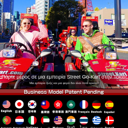
Εταιρεία
Κράτηση
Αλλαγή Καταστήματος
Τόκιο Σινάγαουα #1
Τόκιο Ακίχαμπαρα #1
Τόκιο Ακίχαμπαρα #2
Τόκιο Σιμπούγια
Τόκιο Σιμπούγια Annex
Τόκιο Κόλπος
Τόκιο Ασακούσα
Οσάκα
Οκινάουα
Πάρτε μέρος σε μια εμπειρία Street Go-Kart στην Τόκιο!
Μια εμπειρία ζωής και μια φορά δεν είναι ποτέ αρκετή!