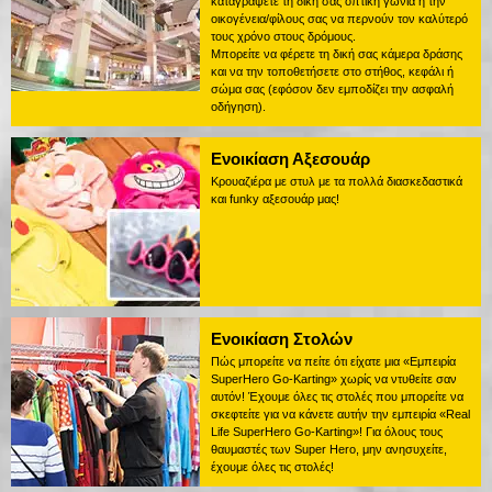
καταγράψετε τη δική σας οπτική γωνία ή την
οικογένεια/φίλους σας να περνούν τον καλύτερό
τους χρόνο στους δρόμους.
Μπορείτε να φέρετε τη δική σας κάμερα δράσης
και να την τοποθετήσετε στο στήθος, κεφάλι ή
σώμα σας (εφόσον δεν εμποδίζει την ασφαλή
οδήγηση).
Ενοικίαση Αξεσουάρ
Κρουαζιέρα με στυλ με τα πολλά διασκεδαστικά
και funky αξεσουάρ μας!
Ενοικίαση Στολών
Πώς μπορείτε να πείτε ότι είχατε μια «Εμπειρία
SuperHero Go-Karting» χωρίς να ντυθείτε σαν
αυτόν! Έχουμε όλες τις στολές που μπορείτε να
σκεφτείτε για να κάνετε αυτήν την εμπειρία «Real
Life SuperHero Go-Karting»! Για όλους τους
θαυμαστές των Super Hero, μην ανησυχείτε,
έχουμε όλες τις στολές!