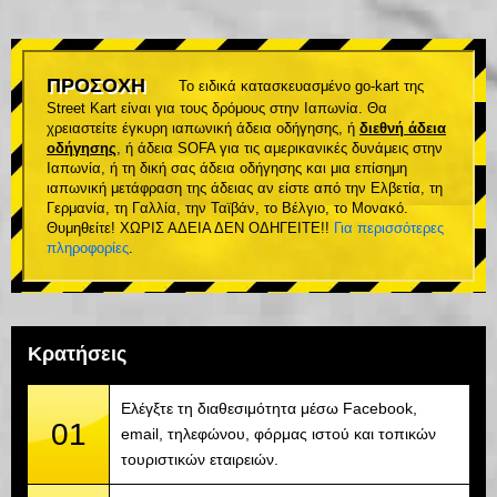
ΠΡΟΣΟΧΗ
Το ειδικά κατασκευασμένο go-kart της
Street Kart είναι για τους δρόμους στην Ιαπωνία. Θα
χρειαστείτε έγκυρη ιαπωνική άδεια οδήγησης, ή
διεθνή άδεια
οδήγησης
, ή άδεια SOFA για τις αμερικανικές δυνάμεις στην
Ιαπωνία, ή τη δική σας άδεια οδήγησης και μια επίσημη
ιαπωνική μετάφραση της άδειας αν είστε από την Ελβετία, τη
Γερμανία, τη Γαλλία, την Ταϊβάν, το Βέλγιο, το Μονακό.
Θυμηθείτε! ΧΩΡΙΣ ΑΔΕΙΑ ΔΕΝ ΟΔΗΓΕΙΤΕ!!
Για περισσότερες
πληροφορίες
.
Κρατήσεις
Ελέγξτε τη διαθεσιμότητα μέσω Facebook,
01
email, τηλεφώνου, φόρμας ιστού και τοπικών
τουριστικών εταιρειών.