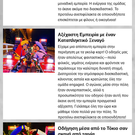
μοναδική εμπειρία. Η ενέργεια της ομάδας
το έκανε ακόμα πιο διασκεδαστικό. Το
προτείνω ανεπιφύλακτα σε οποιονδήποτε
επισκέπτεται με φίλους ή οικογένεια!
Αξέχαστη Εμπειρία με έναν
Καταπληκτικό Ξεναγό
Είχαμε μια απίστευτη εμπειρία στην
περιήγηση με τα γκολφ καρτ! Ο οδηγός μας
ήταν απολύτως φανταστικός—πολύ
φιλικός, γεμάτος ενέργεια και φρόντισε να
περάσουμε την καλύτερη δυνατή στιγμή.
Διατηρούσε την ατμόσφαιρα διασκεδαστική,
κάνοντας αστεία και κρατώντας όλη την
ομάδα engaged. Ο αγώνας μέσα στην πόλη
ήταν συναρπαστικός, αλλά η
προσωπικότητα του οδηγού ήταν αυτή που
έκανε αυτή την εμπειρία πραγματικά
αξέχαστη. Γελάσαμε όλη την ώρα και
μάθαμε τόσα πολλά για την πόλη. Το
προτείνω ανεπιφύλακτα σε οποιονδήποτε!
Οδήγηση μέσα από το Τόκιο σαν
σκηνή από ταινία