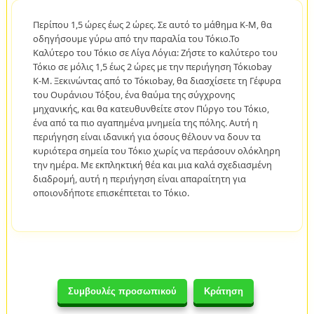
Περίπου 1,5 ώρες έως 2 ώρες. Σε αυτό το μάθημα K-M, θα
οδηγήσουμε γύρω από την παραλία του Τόκιο.Το
Καλύτερο του Τόκιο σε Λίγα Λόγια: Ζήστε το καλύτερο του
Τόκιο σε μόλις 1,5 έως 2 ώρες με την περιήγηση Τόκιοbay
K-M. Ξεκινώντας από το Τόκιοbay, θα διασχίσετε τη Γέφυρα
του Ουράνιου Τόξου, ένα θαύμα της σύγχρονης
μηχανικής, και θα κατευθυνθείτε στον Πύργο του Τόκιο,
ένα από τα πιο αγαπημένα μνημεία της πόλης. Αυτή η
περιήγηση είναι ιδανική για όσους θέλουν να δουν τα
κυριότερα σημεία του Τόκιο χωρίς να περάσουν ολόκληρη
την ημέρα. Με εκπληκτική θέα και μια καλά σχεδιασμένη
διαδρομή, αυτή η περιήγηση είναι απαραίτητη για
οποιονδήποτε επισκέπτεται το Τόκιο.
Συμβουλές προσωπικού
Κράτηση