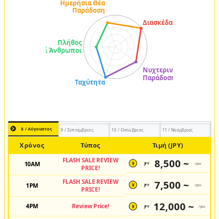
8 / Αύγουστος
9 / Σεπτέμβριος
10 / Οκτώβριος
11 / Νοέμβριος
Χρόνος
Τύπος
Τιμή (JPY)
FLASH SALE REVIEW
8,500 ~
10AM
JPY
/pax
¥
PRICE!
FLASH SALE REVIEW
7,500 ~
1PM
JPY
/pax
¥
PRICE!
12,000 ~
4PM
Review Price!
JPY
/pax
¥