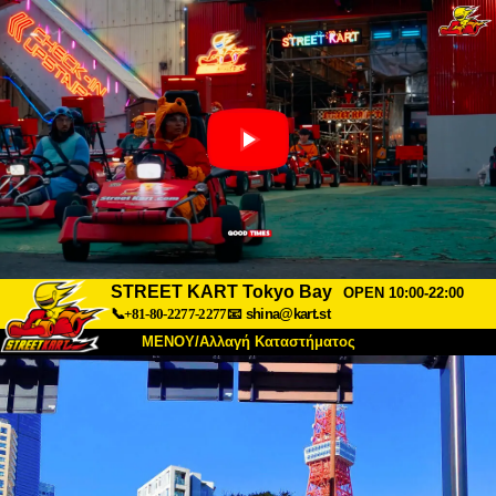
STREET KART Tokyo Bay
OPEN 10:00-22:00
📞+81-80-2277-2277
📧
shina@kart.st
ΜΕΝΟΥ/Αλλαγή Καταστήματος
ΚΥΡΙΩΣ
Σχετικά
Προδιαγραφές
Τιμές
Πρόσβαση
Αναφορές
Συχνές Ερωτήσεις