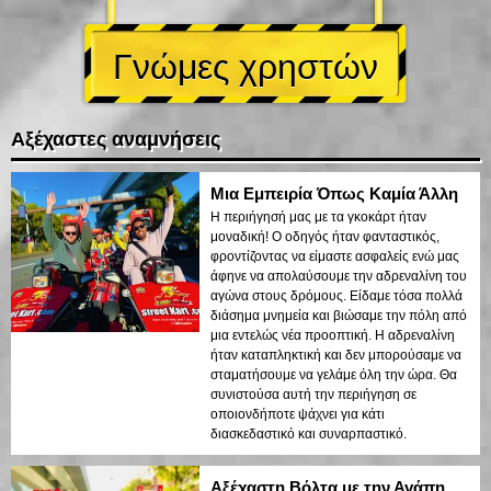
Γνώμες χρηστών
Αξέχαστες αναμνήσεις
Μια Εμπειρία Όπως Καμία Άλλη
Η περιήγησή μας με τα γκοκάρτ ήταν
μοναδική! Ο οδηγός ήταν φανταστικός,
φροντίζοντας να είμαστε ασφαλείς ενώ μας
άφηνε να απολαύσουμε την αδρεναλίνη του
αγώνα στους δρόμους. Είδαμε τόσα πολλά
διάσημα μνημεία και βιώσαμε την πόλη από
μια εντελώς νέα προοπτική. Η αδρεναλίνη
ήταν καταπληκτική και δεν μπορούσαμε να
σταματήσουμε να γελάμε όλη την ώρα. Θα
συνιστούσα αυτή την περιήγηση σε
οποιονδήποτε ψάχνει για κάτι
διασκεδαστικό και συναρπαστικό.
Αξέχαστη Βόλτα με την Αγάπη