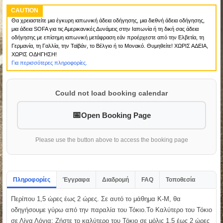
CAUTION
Θα χρειαστείτε μια έγκυρη ιαπωνική άδεια οδήγησης, μια διεθνή άδεια οδήγησης,
μια άδεια SOFA για τις Αμερικανικές Δυνάμεις στην Ιαπωνία ή τη δική σας άδεια
οδήγησης με επίσημη ιαπωνική μετάφραση εάν προέρχεστε από την Ελβετία, τη
Γερμανία, τη Γαλλία, την Ταϊβάν, το Βέλγιο ή το Μονακό. Θυμηθείτε! ΧΩΡΙΣ ΑΔΕΙΑ,
ΧΩΡΙΣ ΟΔΗΓΗΣΗ!
Για περισσότερες πληροφορίες.
Could not load booking calendar
Open Booking Page
Please use the button above to access the booking page
Πληροφορίες
Έγγραφα
Διαδρομή
FAQ
Τοποθεσία
Περίπου 1,5 ώρες έως 2 ώρες. Σε αυτό το μάθημα K-M, θα
οδηγήσουμε γύρω από την παραλία του Τόκιο.Το Καλύτερο του Τόκιο
σε Λίγα Λόγια: Ζήστε το καλύτερο του Τόκιο σε μόλις 1,5 έως 2 ώρες