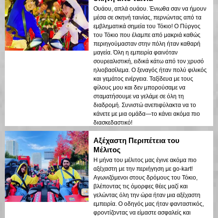
Ουάου, απλά ουάου. Ένιωθα σαν να ήμουν
μέσα σε σκηνή ταινίας, περνώντας από τα
εμβληματικά σημεία του Τόκιο! Ο Πύργος
του Τόκιο που έλαμπε από μακριά καθώς
περιηγούμασταν στην πόλη ήταν καθαρή
μαγεία. Όλη η εμπειρία φαινόταν
σουρεαλιστική, ειδικά κάτω από τον χρυσό
ηλιοβασίλεμα. Ο ξεναγός ήταν πολύ φιλικός
και γεμάτος ενέργεια. Ταξίδευα με τους
φίλους μου και δεν μπορούσαμε να
σταματήσουμε να γελάμε σε όλη τη
διαδρομή. Συνιστώ ανεπιφύλακτα να το
κάνετε με μια ομάδα—το κάνει ακόμα πιο
διασκεδαστικό!
Αξέχαστη Περιπέτεια του
Μέλιτος
Η μήνα του μέλιτος μας έγινε ακόμα πιο
αξέχαστη με την περιήγηση με go-kart!
Αγωνιζόμενοι στους δρόμους του Τόκιο,
βλέποντας τις όμορφες θέες μαζί και
γελώντας όλη την ώρα ήταν μια αξέχαστη
εμπειρία. Ο οδηγός μας ήταν φανταστικός,
φροντίζοντας να είμαστε ασφαλείς και