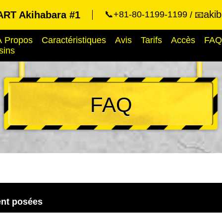
aki
RT Akihabara #1
📞+81-80-1199-1199
📧
À Propos
Caractéristiques
Avis
Tarifs
Accès
FAQ
sins
FAQ
nt posées