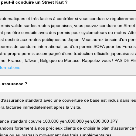
peut-il conduire un Street Kart ?
automatiques et très faciles à contrôler si vous conduisez régulièremen
rmis valide sur les routes japonaises, vous pouvez conduire un Street 
t pas être conduits avec des permis pour cyclomoteurs ou motos. Atten
est destiné aux routes publiques au Japon. Vous aurez besoin d'un per
 permis de conduire international, ou d'un permis SOFA pour les Forc
tre propre permis accompagné d'une traduction officielle japonaise si 
agne, France, Taïwan, Belgique ou Monaco. Rappelez-vous ! PAS DE
nformations
.
 assurance ?
 d’assurance standard avec une couverture de base est inclus dans les fr
ra facturée immédiatement après la visite.
rance standard couvre :,00,000 yen,000,000 yen,000,000 JPY
dons fortement à nos précieux clients de choisir le plan d’assurance t
 ligne ou au magasin moyennant des frais supplémentaires.