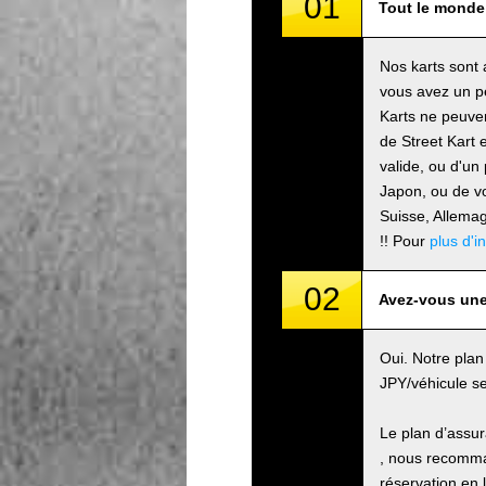
01
Tout le monde 
Nos karts sont 
vous avez un pe
Karts ne peuven
de Street Kart 
valide, ou d'un
Japon, ou de vo
Suisse, Allem
!! Pour
plus d'i
02
Avez-vous une
Oui. Notre plan
JPY/véhicule se
Le plan d’assu
, nous recomman
réservation en