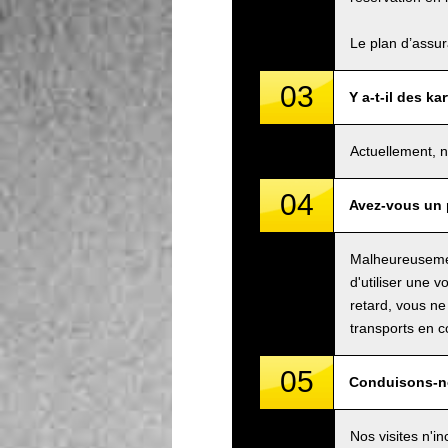
Le plan d’assu
03
Y a-t-il des k
Actuellement, n
04
Avez-vous un 
Malheureusemen
d'utiliser une v
retard, vous ne
transports en 
05
Conduisons-no
Nos visites n'i