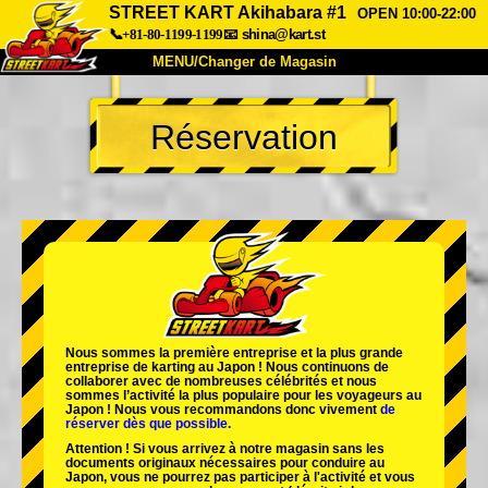
STREET KART Akihabara #1
OPEN 10:00-22:00
📞+81-80-1199-1199
📧
shina@kart.st
MENU/Changer de Magasin
ACCUEIL
Réservation
À Propos
Caractéristiques
Tarifs
Accès
Avis
FAQ
Entreprise
Réservation
Changer de Magasin
Tokyo Shinagawa
Tokyo Akihabara#1
Tokyo Akihabara#2
Tokyo Shibuya
Nous sommes la
première entreprise
et
la plus grande
Tokyo Shibuya Annexe
Baie de Tokyo
entreprise de karting
au Japon ! Nous continuons de
collaborer avec
de nombreuses célébrités
et nous
sommes l’
activité la plus populaire
pour les voyageurs au
Tokyo Asakusa
Osaka
Japon ! Nous vous recommandons donc vivement
de
réserver dès que possible.
Okinawa
Attention ! Si vous arrivez à notre magasin sans les
documents originaux nécessaires pour conduire au
Japon, vous ne pourrez pas participer à l'activité et vous