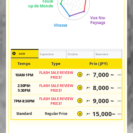
Août
Septembre
Octobre
Novembre
Temps
Type
Prix (JPY)
FLASH SALE REVIEW
7,000 ~
10AM-1PM
JPY
/pax
¥
PRICE!
2:30PM-
FLASH SALE REVIEW
8,000 ~
JPY
/pax
¥
5:30PM
PRICE!
FLASH SALE REVIEW
9,000 ~
7PM-8:30PM
JPY
/pax
¥
PRICE!
15,000~
Standard
Regular Price
JPY
/pax
¥