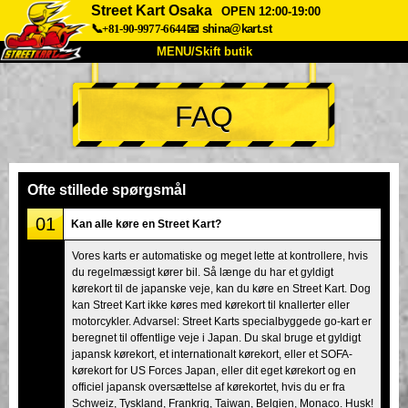
Street Kart Osaka
OPEN 12:00-19:00
📞+81-90-9977-6644
📧
shina@kart.st
MENU/Skift butik
TOP
FAQ
Om
Specifikationer
Pris
Adgang
Stemme
FAQ
Virksomhed
Booking
Ofte stillede spørgsmål
Skift butik
01
Kan alle køre en Street Kart?
Tokyo Shinagawa
Tokyo Akihabara#1
Vores karts er automatiske og meget lette at kontrollere, hvis
du regelmæssigt kører bil. Så længe du har et gyldigt
Tokyo Akihabara#2
Tokyo Shibuya
kørekort til de japanske veje, kan du køre en Street Kart. Dog
Tokyo Shibuya Annex
Tokyo Bay
kan Street Kart ikke køres med kørekort til knallerter eller
motorcykler. Advarsel: Street Karts specialbyggede go-kart er
Tokyo Asakusa
Osaka
beregnet til offentlige veje i Japan. Du skal bruge et gyldigt
japansk kørekort, et internationalt kørekort, eller et SOFA-
Okinawa
kørekort for US Forces Japan, eller dit eget kørekort og en
officiel japansk oversættelse af kørekortet, hvis du er fra
Schweiz, Tyskland, Frankrig, Taiwan, Belgien, Monaco. Husk!