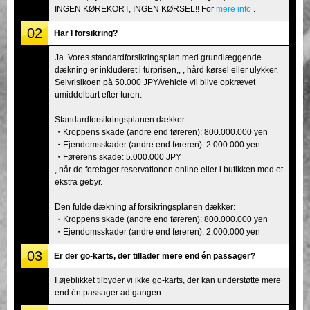
INGEN KØREKORT, INGEN KØRSEL!! For
mere info
.
02
Har I forsikring?
Ja. Vores standardforsikringsplan med grundlæggende
dækning er inkluderet i turprisen,, , hård kørsel eller ulykker.
Selvrisikoen på 50.000 JPY/vehicle vil blive opkrævet
umiddelbart efter turen.
Standardforsikringsplanen dækker:
・Kroppens skade (andre end føreren): 800.000.000 yen
・Ejendomsskader (andre end føreren): 2.000.000 yen
・Førerens skade: 5.000.000 JPY
, når de foretager reservationen online eller i butikken med et
ekstra gebyr.
Den fulde dækning af forsikringsplanen dækker:
・Kroppens skade (andre end føreren): 800.000.000 yen
・Ejendomsskader (andre end føreren): 2.000.000 yen
03
Er der go-karts, der tillader mere end én passager?
I øjeblikket tilbyder vi ikke go-karts, der kan understøtte mere
end én passager ad gangen.