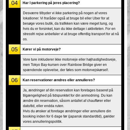
04
Har I parkering på jeres placering?
Desværre tilbyder vi ikke parkering på nogen af vores
lokationer. Vi fraråder også at bruge bil eller Uber for at
besøge vores butik, da trafikken kan være meget tung, og
hvis du er forsinket, kan du ikke deltage i aktiviteten. For en
stressfri rejse anbefaler vi at bruge offentlig transport for at nå
os.
05
Kører vi på motorveje?
Vore ture inkluderer ikke motorveje eller højhastighedsveje,
men Tokyo Bay-kursen over Rainbow Bridge giver en
spændende oplevelse, der føles som motorvejskørsel!.
06
Kan reservationer ændres eller annulleres?
Ja, ændringer af din reservation kan foretages baseret på
tilgængelighed på tidspunktet for din anmodning. Du kan
ændre din reservation, såsom antallet af chauffører eller
dato/tid, eller endda ruten.
Hvis du ønsker at foretage ændringer eller annullere din
booking inden for 6 dage før (japansk standardtid), gælder
vores annulleringspolitik.