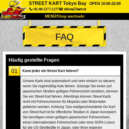
STREET KART Tokyo Bay
OPEN 10:00-22:00
📞+81-80-2277-2277
📧
shina@kart.st
MENÜ/Shop wechseln
START
FAQ
Über uns
Spezifikationen
Preise
Anfahrt
Bewertungen
FAQ
Unternehmen
Buchung
Häufig gestellte Fragen
Shop wechseln
01
Kann jeder ein Street Kart fahren?
Tokio Shinagawa
Tokio Akihabara#1
Unsere Karts sind automatisch und sehr einfach zu steuern,
wenn Sie regelmäßig Auto fahren. Solange Sie einen auf
Tokio Akihabara#2
Tokio Shibuya
japanischen Straßen gültigen Führerschein besitzen, können
Tokio Shibuya Annex
Tokio Bucht
Sie ein Street Kart fahren. Allerdings können Street Karts
nicht mit Führerscheinen für Mopeds oder Motorräder
Tokio Asakusa
Osaka
gefahren werden. Achtung: Das maßgeschneiderte Go-Kart
von Street Kart ist für öffentliche Straßen in Japan konzipiert.
Okinawa
Sie benötigen einen gültigen japanischen Führerschein,
einen internationalen Führerschein oder eine SOFA-Lizenz
für die US-Streitkräfte in Japan, oder Ihren eigenen