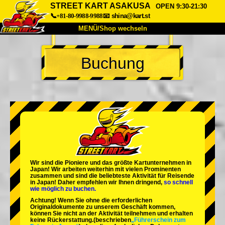
STREET KART ASAKUSA
OPEN 9:30-21:30
📞+81-80-9988-9988
📧
shina@kart.st
MENÜ/Shop wechseln
START
Buchung
Über uns
Spezifikationen
Preise
Anfahrt
Bewertungen
FAQ
Unternehmen
Buchung
Shop wechseln
Tokio Shinagawa
Tokio Akihabara#1
Tokio Akihabara#2
Tokio Shibuya
Wir sind die
Pioniere
und das
größte Kartunternehmen
in
Tokio Shibuya Annex
Tokio Bucht
Japan! Wir arbeiten weiterhin mit
vielen Prominenten
zusammen und sind die
beliebteste Aktivität
für Reisende
in Japan! Daher empfehlen wir Ihnen dringend,
so schnell
Tokio Asakusa
Osaka
wie möglich zu buchen.
Achtung! Wenn Sie ohne die erforderlichen
Okinawa
Originaldokumente zu unserem Geschäft kommen,
können Sie nicht an der Aktivität teilnehmen und erhalten
keine Rückerstattung.
(beschrieben
„Führerschein zum