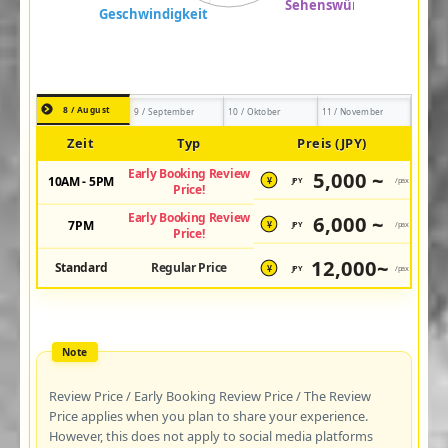
8 / August
9 / September
10 / Oktober
11 / November
Zeit
Typ
Preis (JPY)
Early Booking Review
5,000 ~
10AM - 5PM
JPY
/pax
¥
Price!
Early Booking Review
6,000 ~
7PM
JPY
/pax
¥
Price!
12,000~
Standard
Regular Price
JPY
/pax
¥
Review Price / Early Booking Review Price / The Review
Price applies when you plan to share your experience.
However, this does not apply to social media platforms