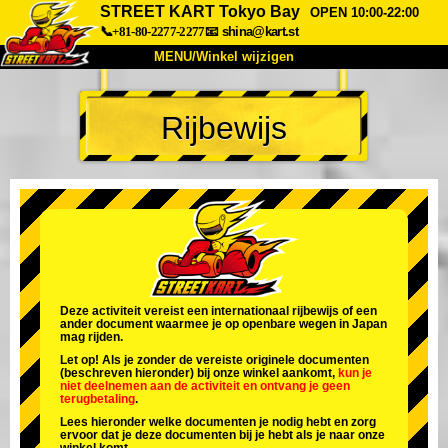
STREET KART Tokyo Bay
OPEN 10:00-22:00
📞+81-80-2277-2277
📧
shina@kart.st
MENU/Winkel wijzigen
TOP
Rijbewijs
Over
Specificaties
Prijzen
Toegang
Ervaringen
FAQ
Bedrijf
Boekingen
Winkel wijzigen
Tokyo Shinagawa
Tokyo Akihabara#1
Tokyo Akihabara#2
Tokyo Shibuya
Deze activiteit vereist een internationaal rijbewijs of een
ander document waarmee je op openbare wegen in Japan
Tokyo Shibuya Annex
Tokyo Bay
mag rijden.
Let op! Als je zonder de vereiste originele documenten
Tokyo Asakusa
Osaka
(beschreven hieronder) bij onze winkel aankomt,
kun je
niet deelnemen aan de activiteit
en
ontvang je geen
terugbetaling
.
Okinawa
Lees hieronder welke documenten je nodig hebt en zorg
ervoor dat je deze documenten bij je hebt als je naar onze