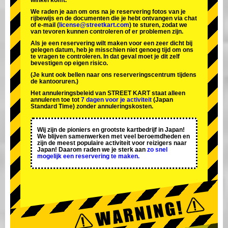
winkel komt.
We raden je aan om ons na je reservering fotos van je
rijbewijs en de documenten die je hebt ontvangen via chat
of e-mail (
license@streetkart.com
) te sturen, zodat we
van tevoren kunnen controleren of er problemen zijn.
Als je een reservering wilt maken voor een zeer dicht bij
gelegen datum, heb je misschien niet genoeg tijd om ons
te vragen te controleren. In dat geval moet je dit zelf
bevestigen op eigen risico.
(Je kunt ook bellen naar ons reserveringscentrum tijdens
de kantooruren.)
Het annuleringsbeleid van STREET KART staat alleen
annuleren toe tot
7 dagen voor je activiteit
(Japan
Standard Time) zonder annuleringskosten.
Wij zijn de
pioniers
en
grootste kartbedrijf
in Japan!
We blijven samenwerken met
veel beroemdheden
en
zijn de
meest populaire activiteit
voor reizigers naar
Japan! Daarom raden we je sterk aan
zo snel
mogelijk een reservering te maken.