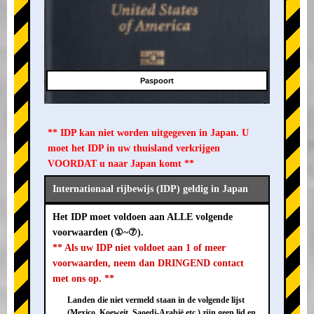
Paspoort
** IDP kan niet worden uitgegeven in Japan. U
moet het IDP in uw thuisland verkrijgen
VOORDAT u naar Japan komt **
Internationaal rijbewijs (IDP) geldig in Japan
Het IDP moet voldoen aan ALLE volgende
voorwaarden (①~⑦).
** Als uw IDP niet voldoet aan 1 of meer
voorwaarden, neem dan DRINGEND contact
met ons op. **
Landen die niet vermeld staan in de volgende lijst
(Mexico, Koeweit, Saoedi-Arabië etc.) zijn geen lid en