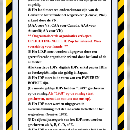
ongeldig.
① Het land moet een ondertekenaar zijn van de
Conventie betreffende het wegverkeer (Genève, 1949)
erkend door de VN.
(AAA voor VS, CAA voor Canada, AAA voor
Australië, AA voor VK)
** Ongeautoriseerde organisaties verkopen
OPLICHTING NEPPE IDP op het internet. Wees
voorzichtig voor fraude! **
② Het I.D.P. moet worden uitgegeven door een
gecertificeerde organisatie erkend door het land of de
autoriteit.
Alle kaarttype IDPs, digitale IDPs, enkel papier IDPs
en fotokopieën, zijn niet geldig in Japan.
③ Het IDP moet in de vorm van een PAPIEREN
BOEKJE zijn.
(De meeste geldige IDPs hebben "1949" geschreven
op de omslag.
Als "1968" op de omslag staat
geschreven, neem dan contact met ons op).
④ Het IDP moet worden uitgegeven in
overeenstemming met de Conventie betreffende het
wegverkeer (Genève, 1949).
⑤ De rijbewijscategorie van het IDP moet worden
geschreven als A, B, C, D, of E.