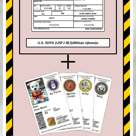
U.S. SOFA (USFJ 4EJ)/Militair rijbewijs
+